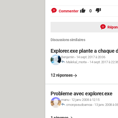
0
Commenter
Répon
Discussions similaires
Explorer.exe plante a chaque
Benjamin
-
14 sept. 2017 à 20:06
Malekal_morte-
-
14 sept. 2017 à 22:3
12 réponses
Probleme avec explorer.exe
manu
-
12 janv. 2008 à 12:15
cmonpseudoamoa
-
13 janv. 2008 à 0
1 réponse