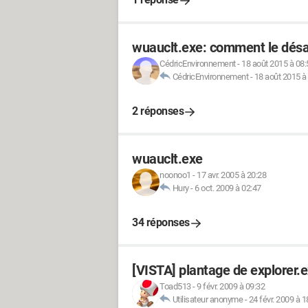
wuauclt.exe: comment le désa
CédricEnvironnement
-
18 août 2015 à 08:
CédricEnvironnement
-
18 août 2015 à
2 réponses
wuauclt.exe
noonoo1
-
17 avr. 2005 à 20:28
Hury
-
6 oct. 2009 à 02:47
34 réponses
[VISTA] plantage de explorer.
Toad513
-
9 févr. 2009 à 09:32
Utilisateur anonyme
-
24 févr. 2009 à 1