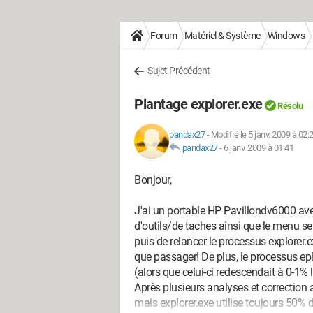
Forum
Matériel & Système
Windows
Sujet Précédent
Plantage explorer.exe
Résolu
pandax27
-
Modifié le 5 janv. 2009 à 02:
pandax27
-
6 janv. 2009 à 01:41
Bonjour,
J'ai un portable HP Pavillondv6000 av
d'outils/de taches ainsi que le menu se 
puis de relancer le processus explorer.ex
que passager! De plus, le processus ep
(alors que celui-ci redescendait à 0-1% 
Après plusieurs analyses et correction a
mais explorer.exe utilise toujours 50%