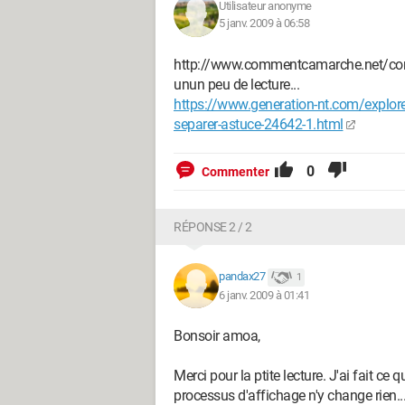
Utilisateur anonyme
5 janv. 2009 à 06:58
http://www.commentcamarche.net/con
unun peu de lecture...
https://www.generation-nt.com/explore
separer-astuce-24642-1.html
0
Commenter
RÉPONSE 2 / 2
pandax27
1
6 janv. 2009 à 01:41
Bonsoir amoa,
Merci pour la ptite lecture. J'ai fait ce 
processus d'affichage n'y change rien..