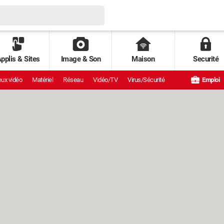
pplis & Sites
Image & Son
Maison
Securité
ux vidéo
Matériel
Réseau
Vidéo/TV
Virus/Sécurité
Emploi