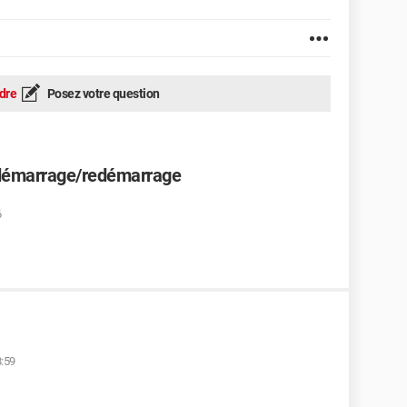
dre
Posez votre question
 démarrage/redémarrage
6
8:59