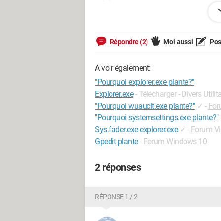
cela?
Configuration: 
Windows Vista

Internet Explorer 7.0
Répondre (2)
Moi aussi
Pose
A voir également:
"Pourquoi explorer.exe plante?"
Explorer.exe
- Télécharger - Divers Utilit
"Pourquoi wuauclt.exe plante?"
✓
-
For
"Pourquoi systemsettings.exe plante?"
Sys.fader.exe explorer.exe
✓
-
Forum Vi
Gpedit plante
-
Forum Windows 10
2 réponses
RÉPONSE 1 / 2