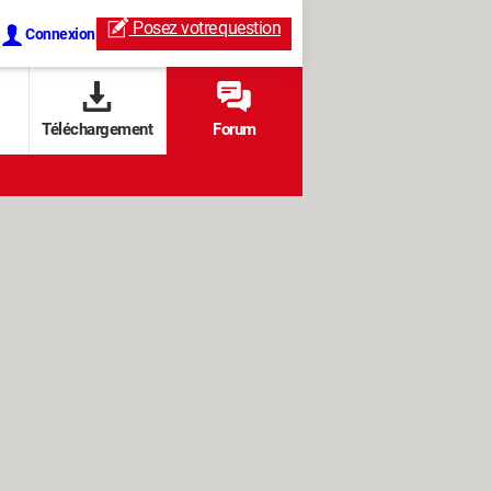
Posez votre
question
Connexion
Téléchargement
Forum