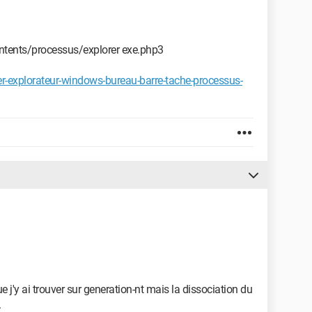
tents/processus/explorer exe.php3
r-explorateur-windows-bureau-barre-tache-processus-
que j'y ai trouver sur generation-nt mais la dissociation du
.