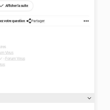
Afficher la suite
z votre question
Partager
aires
um Virus
✓
-
Forum Virus
rus