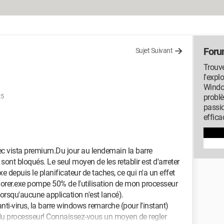
Foru
Sujet Suivant
Trouve
l'expl
Window
25
probl
passi
effica
ec vista premium.Du jour au lendemain la barre
sont bloqués. Le seul moyen de les retablir est d'arreter
e depuis le planificateur de taches, ce qui n'a un effet
lorer.exe pompe 50% de l'utilisation de mon processeur
lorsqu'aucune application n'est lancé).
nti-virus, la barre windows remarche (pour l'instant)
 du processeur! Connaissez-vous un moyen de regler