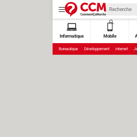
Informatique
Mobile
A
Bureautique
Développement
Internet
Je