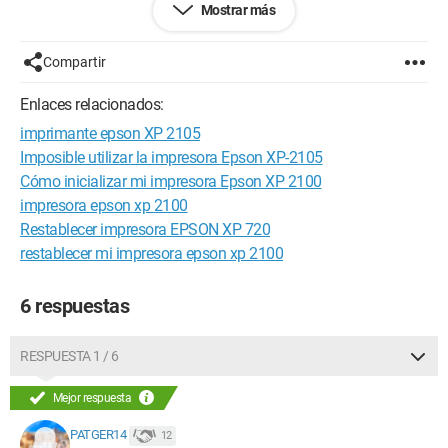
Mostrar más
mantengo pulsados a la vez los botones Parar + Copia a color
y enciendo la impresora manteniendo los botones
presionados. 2- La pantalla LCD muestra: Init. EEPROM 3- A
Compartir
este punto, solo debería confirmar pulsando la tecla Copia a
color, pero no funciona: veo en la pantalla LCD que la
Enlaces relacionados:
impresora entra en modo de reinicio, pero vuelvo al mismo
imprimante epson XP 2105
mensaje de error. Gracias a quien pueda ayudar.
Imposible utilizar la impresora Epson XP-2105
Configuración: Windows XP Internet Explorer 6.0
Cómo inicializar mi impresora Epson XP 2100
impresora epson xp 2100
Restablecer impresora EPSON XP 720
restablecer mi impresora epson xp 2100
6 respuestas
RESPUESTA 1 / 6
Mejor respuesta
PATGER14
12