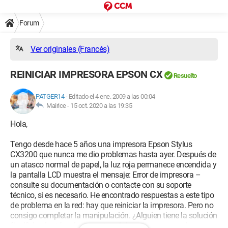
Forum
Ver originales (Francés)
REINICIAR IMPRESORA EPSON CX
Resuelto
PATGER14
-
Editado el 4 ene. 2009 a las 00:04
Mairice -
15 oct. 2020 a las 19:35
Hola,
Tengo desde hace 5 años una impresora Epson Stylus
CX3200 que nunca me dio problemas hasta ayer. Después de
un atasco normal de papel, la luz roja permanece encendida y
la pantalla LCD muestra el mensaje: Error de impresora –
consulte su documentación o contacte con su soporte
técnico, si es necesario. He encontrado respuestas a este tipo
de problema en la red: hay que reiniciar la impresora. Pero no
consigo completar la manipulación. ¿Alguien tiene la solución
final? Aquí está en lo que estoy: 1- Impresora apagada,