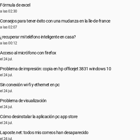
Fórmula de excel
a las 02:30
Consejos para tener éxito con una mudanza en la île-de-france
a las 02:07
¿recuperar mi teléfono inteligente en casa?
a las 00:12
Acceso al micrófono con firefox
el 24 jul.
Problema de impresión: copia en hp officejet 3831 windows 10
el 24 jul.
Sin conexión wi-fi y ethernet en pc
el 24 jul.
Problema de visualización
el 24 jul.
Cómo desinstalar la aplicación pc app store
el 24 jul.
Laposte.net: todos mis correos han desaparecido
el 24 jul.