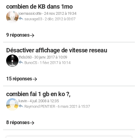
combien de KB dans 1mo
joemassicotte
-
24 nov. 2012 à 19:34
sauvage03
-
2 déc. 2012 à 03:07
9 réponses
Désactiver affichage de vitesse reseau
thds360
-
30 janv. 2017 à 10:09
BunoCS
-
1 févr. 2017 à 10:14
15 réponses
combien fai 1 gb en ko ?,
kevin
-
4 juil. 2008 à 12:35
Raymond PENTIER
-
6 mars 2021 à 15:37
8 réponses