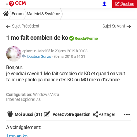
Question
Forum
Matériel & Système
Sujet Précédent
Sujet Suivant
1 mo fait combien de ko
Résolu/Fermé
leplayeur
-
Modifié le 20 janv. 2019 à 00:03
Docteur Gonzo
-
30 mai 2010 à 14:31
Bonjour,
je voudrai savoir 1 Mo fait combien de KO et quand on veut
faire une photo ça mange des KO ou MO merci d'avance
Configuration:
Windows Vista
Internet Explorer 7.0
Moi aussi
(31)
Posez votre question
Partager
A voir également:
1mo en ko