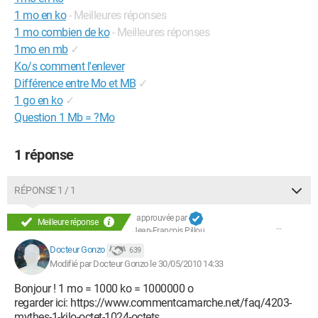
1 mo en ko
- Meilleures réponses
1 mo combien de ko
- Meilleures réponses
1mo en mb
✓
Ko/s comment l'enlever
Différence entre Mo et MB
✓
1 go en ko
✓
Question 1 Mb = ?Mo
1 réponse
RÉPONSE 1 / 1
approuvée par
Meilleure réponse
Jean-François Pillou
Docteur Gonzo
639
Modifié par Docteur Gonzo le 30/05/2010 14:33
Bonjour ! 1 mo = 1000 ko = 1000000 o
regarder ici: https://www.commentcamarche.net/faq/4203-
mythes-1-kilo-octet-1024-octets