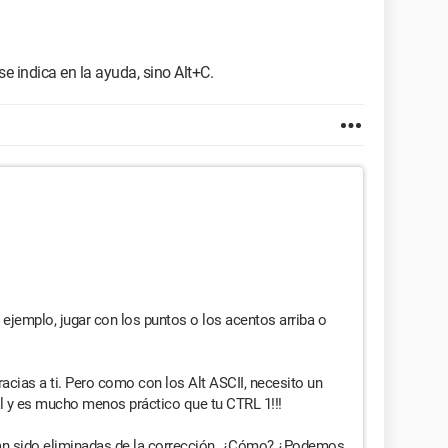
e indica en la ayuda, sino Alt+C.
r ejemplo, jugar con los puntos o los acentos arriba o
acias a ti. Pero como con los Alt ASCII, necesito un
il y es mucho menos práctico que tu CTRL 1!!!
 han sido eliminadas de la corrección. ¿Cómo? ¿Podemos