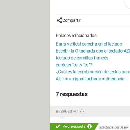
Configuración: 
Windows XP Intern
Compartir
Enlaces relacionados:
Barra vertical derecha en el teclado
Escribir la O tachada con el teclado A
teclado de comillas francés
carácter "œ" y "æ"?
¿Cuál es la combinación de teclas par
Alt + = un igual tachado = diferencia !
7 respuestas
RESPUESTA 1 / 7
Mejor respuesta
aprobada por
Jean-Fr