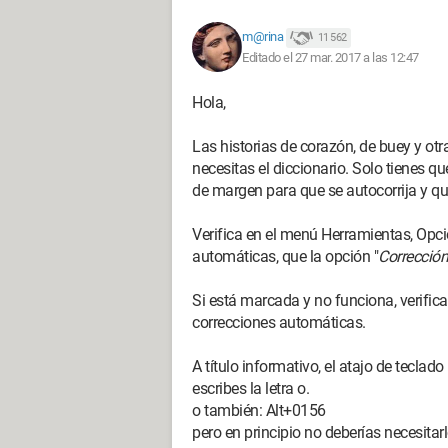
m@rina
11 562
Editado el 27 mar. 2017 a las 12:47
Hola,
Las historias de corazón, de buey y otr
necesitas el diccionario. Solo tienes qu
de margen para que se autocorrija y q
Verifica en el menú Herramientas, Opc
automáticas, que la opción "
Corrección
Si está marcada y no funciona, verific
correcciones automáticas.
A título informativo, el atajo de teclad
escribes la letra o.
o también: Alt+0156
pero en principio no deberías necesitarl