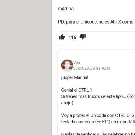
m@rina
PD: para el Unicode, no es Alt+X como s
116
Vilsi
30 oct. 2008 a las 16:04
¡Super Marina!
Genial el CTRL 1
Si tienes más trucos de este tipo... (Po
abajo)
Voy a probar el Unicode con CTRL C. Gr
teclado numérico (Fn F11) en mi portát
Hablas de verificar si las palabras no