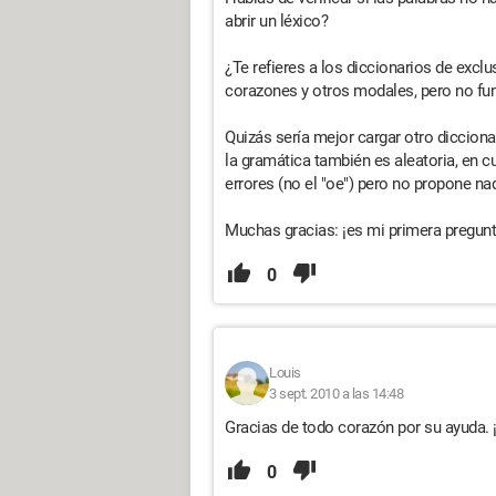
abrir un léxico?
¿Te refieres a los diccionarios de exclu
corazones y otros modales, pero no fu
Quizás sería mejor cargar otro diccion
la gramática también es aleatoria, en 
errores (no el "oe") pero no propone na
Muchas gracias: ¡es mi primera pregunta
0
Louis
3 sept. 2010 a las 14:48
Gracias de todo corazón por su ayuda. 
0