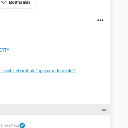
Mostrar más
et Explorer 7.0
ZERTY
a escribir el símbolo "aproximadamente"?
ançois Pillou