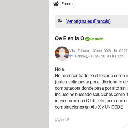
Forum
Ver originales (Francés)
Oe E en la O
Resuelto
Vilsi
-
Editado el 30 oct. 2008 a las 02:27
Ronnax_ -
16 nov. 2019 a las 12:48
Hola,
No he encontrado en el teclado cómo esc
(antes, solía pasar por el diccionario d
computadora donde pasa por alto sin i
Incluso he buscado soluciones como "li
interesarme con CTRL, etc., pero que no
combinaciones en Alt+X y UNICODE
¡Ayuda!