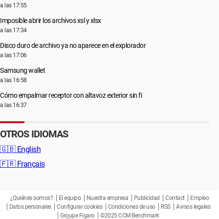
a las 17:55
Imposible abrir los archivos xsl y xlsx
a las 17:34
Disco duro de archivo ya no aparece en el explorador
a las 17:06
Samsung wallet
a las 16:58
Cómo empalmar receptor con altavoz exterior sin fi
a las 16:37
OTROS IDIOMAS
🇬🇧
English
🇫🇷
Français
¿Quiénes somos?
El equipo
Nuestra empresa
Publicidad
Contact
Empleo
Datos personales
Configurar cookies
Condiciones de uso
RSS
Avisos legales
Groupe Figaro
©2025 CCM Benchmark