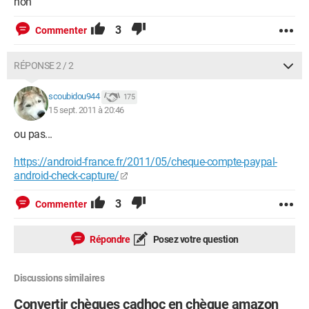
non
3
Commenter
RÉPONSE 2 / 2
scoubidou944
175
15 sept. 2011 à 20:46
ou pas...
https://android-france.fr/2011/05/cheque-compte-paypal-
android-check-capture/
3
Commenter
Répondre
Posez votre question
Discussions similaires
Convertir chèques cadhoc en chèque amazon