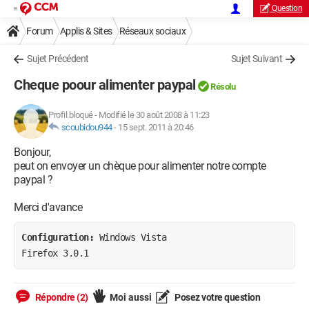
Question
Forum
Applis & Sites
Réseaux sociaux
Sujet Précédent
Sujet Suivant
Cheque poour alimenter paypal
Résolu
Profil bloqué
-
Modifié le 30 août 2008 à 11:23
scoubidou944
-
15 sept. 2011 à 20:46
Bonjour,
peut on envoyer un chèque pour alimenter notre compte
paypal ?
Merci d'avance
Configuration: 
Windows Vista

Firefox 3.0.1
Répondre (2)
Moi aussi
Posez votre question