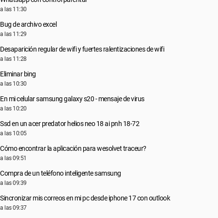
a las 11:30
Bug de archivo excel
a las 11:29
Desaparición regular de wifi y fuertes ralentizaciones de wifi
a las 11:28
Eliminar bing
a las 10:30
En mi celular samsung galaxy s20 - mensaje de virus
a las 10:20
Ssd en un acer predator helios neo 18 ai pnh 18-72
a las 10:05
Cómo encontrar la aplicación para wesolvet traceur?
a las 09:51
Compra de un teléfono inteligente samsung
a las 09:39
Sincronizar mis correos en mi pc desde iphone 17 con outlook
a las 09:37