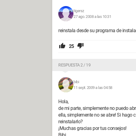
tigersz
27 ago. 2008 a las 10:31
reinstala desde su programa de instal
25
RESPUESTA 2 / 19
bibi
11 sept. 2009 a las 04:58
Hola,
de mi parte, simplemente no puedo ab
ella, simplemente no se abre! Si hago cl
reinstalarlo?
¡Muchas gracias por tus consejos!
Bibi