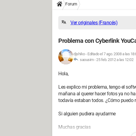
Forum
Ver originales (Francés)
Problema con Cyberlink You
djshiko
-
Editado el 7 ago. 2008 a las 18:
saousim -
25 feb. 2012 a las 12:02
Hola,
Les explico mi problema, tengo el soft
mañana al querer hacer fotos ya no ha
todavía estaban todos. ¿Cómo puedo r
Si alguien pudiera ayudarme
Muchas gracias