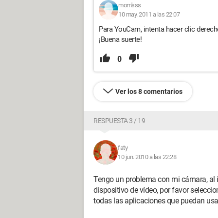
mom'sss
10 may. 2011 a las 22:07
Para YouCam, intenta hacer clic derech
¡Buena suerte!
0
Ver los 8 comentarios
RESPUESTA 3 / 19
faty
10 jun. 2010 a las 22:28
Tengo un problema con mi cámara, al i
dispositivo de vídeo, por favor seleccio
todas las aplicaciones que puedan usar 