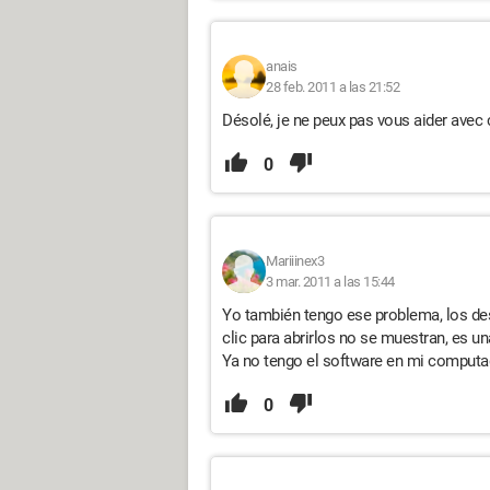
anais
28 feb. 2011 a las 21:52
Désolé, je ne peux pas vous aider avec 
0
Mariiinex3
3 mar. 2011 a las 15:44
Yo también tengo ese problema, los des
clic para abrirlos no se muestran, es un
Ya no tengo el software en mi computa
0