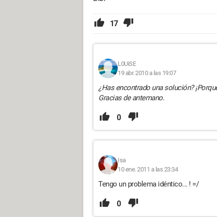
17
L0UiSE
19 abr. 2010 a las 19:07
¿Has encontrado una solución? ¡Porqu
Gracias de antemano.
0
Isa
10 ene. 2011 a las 23:34
Tengo un problema idéntico... ! =/
0