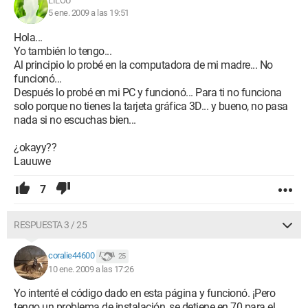
LILOU
5 ene. 2009 a las 19:51
Hola...
Yo también lo tengo...
Al principio lo probé en la computadora de mi madre... No
funcionó...
Después lo probé en mi PC y funcionó... Para ti no funciona
solo porque no tienes la tarjeta gráfica 3D... y bueno, no pasa
nada si no escuchas bien...
¿okayy??
Lauuwe
7
RESPUESTA 3 / 25
coralie44600
25
10 ene. 2009 a las 17:26
Yo intenté el código dado en esta página y funcionó. ¡Pero
tengo un problema de instalación, se detiene en 70 para el