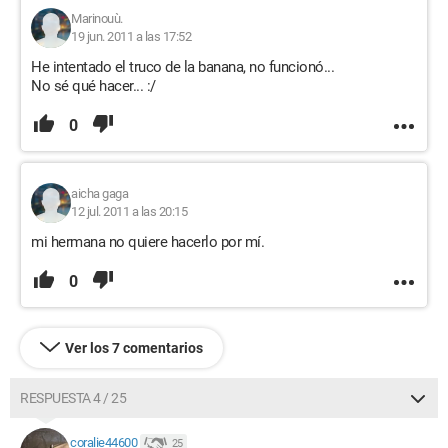
Marinouù.
19 jun. 2011 a las 17:52
He intentado el truco de la banana, no funcionó...
No sé qué hacer... :/
0
aicha gaga
12 jul. 2011 a las 20:15
mi hermana no quiere hacerlo por mí.
0
Ver los 7 comentarios
RESPUESTA 4 / 25
coralie44600
25