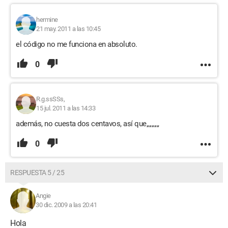
hermine
21 may. 2011 a las 10:45
el código no me funciona en absoluto.
0
R.g.ssSSs,
15 jul. 2011 a las 14:33
además, no cuesta dos centavos, así que,,,,,,,,,,
0
RESPUESTA 5 / 25
Angie
30 dic. 2009 a las 20:41
Hola