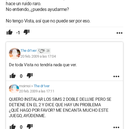
hace un ruido raro.
No entiendo, ¿puedes ayudarme?
No tengo Vista, así que no puede ser por eso.
-1
The dr1ver
28
20 feb. 2009 a las 17:04
De toda Vista no tendría nada que ver.
0
moimoi
>
The dr1ver
20 feb. 2009 a las 17:11
QUIERO INSTALAR LOS SIMS 2 DOBLE DELUXE PERO SE
DETIENE EN EL 2 Y DICE QUE HAY UN PROBLEMA
¿QUÉ HAGO POR FAVOR? ME ENCANTA MUCHO ESTE
JUEGO, AYÚDENME.
0