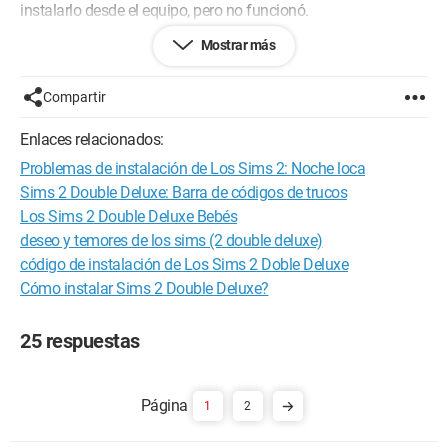
instalarlo desde el equipo, pero no funcionó.
Mostrar más
Para tu información tengo:
Vista
Compartir
Intel(R) Core(TM) 2 Duo CPU
2.67 GHz
Enlaces relacionados:
Placa base: ASUSTeK Computer INC. P5K SE
Problemas de instalación de Los Sims 2: Noche loca
Tarjeta gráfica: NVIDIA GeForce 8600 GT
Sims 2 Double Deluxe: Barra de códigos de trucos
Gracias de antemano.
Los Sims 2 Double Deluxe Bebés
deseo y temores de los sims (2 double deluxe)
Sé que algunas otras personas han tenido problemas para
código de instalación de Los Sims 2 Doble Deluxe
instalar este juego en Vista.
Cómo instalar Sims 2 Double Deluxe?
Configuración: 
Windows Vista Internet Explorer 7.0
25 respuestas
1
2