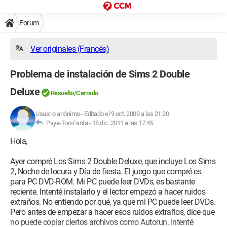
Forum
Ver originales (Francés)
Problema de instalación de Sims 2 Double
Deluxe
Resuelto/Cerrado
Usuario anónimo
-
Editado el 9 oct. 2009 a las 21:20
Paye-Ton-Fanta -
18 dic. 2011 a las 17:45
Hola,
Ayer compré Los Sims 2 Double Deluxe, que incluye Los Sims
2, Noche de locura y Día de fiesta. El juego que compré es
para PC DVD-ROM. Mi PC puede leer DVDs, es bastante
reciente. Intenté instalarlo y el lector empezó a hacer ruidos
extraños. No entiendo por qué, ya que mi PC puede leer DVDs.
Pero antes de empezar a hacer esos ruidos extraños, dice que
no puede copiar ciertos archivos como Autorun. Intenté