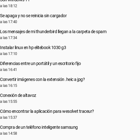
a las 18:12
Se apaga y no se reinicia sin cargador
a las 17:40
Los mensajes de mi thunderbird llegan a la carpeta de spam
a las 17:34
Instalar linux en hp elitebook 1030 g3
a las 17:10
Diferencias entre un portátil y un escritorio fijo
a las 16:41
Convertir imágenes con la extensión .heic a jpg?
a las 16:15
Conexión de altavoz
a las 15:55
Cómo encontrar la aplicación para wesolvet traceur?
a las 15:37
Compra de un teléfono inteligente samsung
a las 14:58