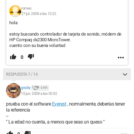
romeo
27 jul. 2008 a las 12:22
hola
estoy buscando controlador de tarjeta de sonido, módem de
HP Compaq dx2300 MicroTower.
cuento con su buena voluntad
0
RESPUESTA 7 / 16
gouby
6 491
15 jun. 2008 a las 02:52
prueba con el software
Everest
, normalmente, deberías tener
la referencia
--
" La edad no cuenta, a menos que seas un queso "