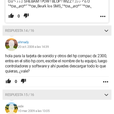
O.o°• ♪♪♫ SHEBAM ! POW ! BLOP ! WIZZ ! ♫♪♪ •°o.O
°º¤ø,¸¸,ø¤º°`°º¤ø,¸Beurk los SMS¸,°º¤ø,¸¸,ø¤º°`°º¤ø,¸
0
RESPUESTA 14 / 16
ahmady
20 oct. 2008 a las 14:39
hola para la tarjeta de sonido y otros del hp compac dx 2300,
entra en el sitio hp.com, escribe el nombre de tu equipo, luego
controladores y software y ahí puedes descargar todo lo que
quieras, ¿vale?
0
RESPUESTA 15 / 16
aide
10 mar. 2009 a las 13:05