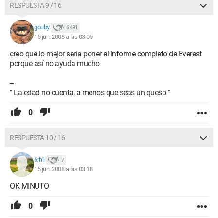
RESPUESTA 9 / 16
gouby
6 491
15 jun. 2008 a las 03:05
creo que lo mejor sería poner el informe completo de Everest
porque así no ayuda mucho
--
" La edad no cuenta, a menos que seas un queso "
0
RESPUESTA 10 / 16
6rhil
7
15 jun. 2008 a las 03:18
OK MINUTO
0