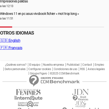
Impresiones pálidas
a las 12:13
Windows 11 en pc asus vivobook fichier « mot trop long »
a las 11:51
OTROS IDIOMAS
🇬🇧
English
🇫🇷
Français
¿Quiénes somos?
El equipo
Nuestra empresa
Publicidad
Contact
Empleo
Datos personales
Configurar cookies
Condiciones de uso
RSS
Avisos legales
Groupe Figaro
©2025 CCM Benchmark