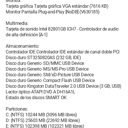
Monitor:
Tarjeta gráfica Tarjeta gráfica VGA estándar (7616 KB)
Monitor Pantalla Plug-and-Play [NoDB] (V630185)
Multimedia:
Tarjeta de sonido Intel 82801GB ICH7 - Controlador de audio
de alta definición [A-1]
Almacenamiento:
Controlador IDE Controlador IDE estándar de canal doble PCI
Disco duro ST3250820AS (232 GB, IDE)
Disco duro Generic- SD/MMC USB Device
Disco duro Generic- MS/MS-Pro USB Device
Disco duro Generic- SM/xD-Picture USB Device
Disco duro Generic- Compact Flash USB Device
Disco duro Kingston DataTraveler 2.0 USB Device (3 GB, USB)
Lector óptico ATAPI DVD A DH16A1L
Estado de los discos SMART OK
Particiones:
C: (NTFS) 10244 MB (3096 MB libres)
D: (NTFS) 25603 MB (22692 MB libres)
E: (NTFS) 102398 MB (102321 MB libres)