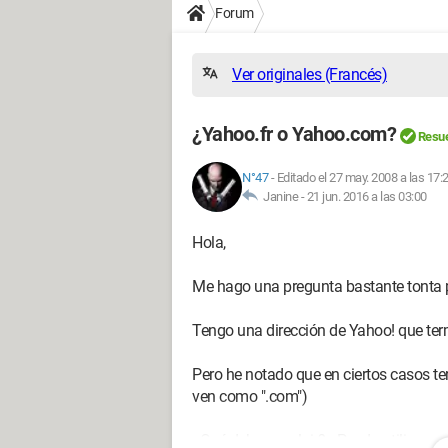
Forum
Ver originales (Francés)
¿Yahoo.fr o Yahoo.com?
Resue
N°47
-
Editado el 27 may. 2008 a las 17:
Janine -
21 jun. 2016 a las 03:00
Hola,
Me hago una pregunta bastante tonta p
Tengo una dirección de Yahoo! que ter
Pero he notado que en ciertos casos 
ven como ".com")
¿Qué debo concluir? ¿Puedo utilizar a