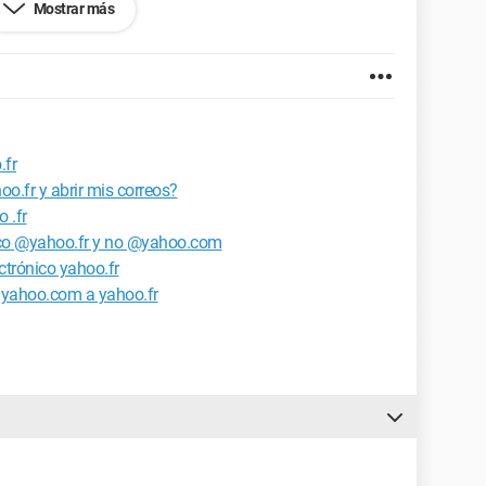
Mostrar más
efox 2.0.0.14
.fr
.fr y abrir mis correos?
 .fr
nico @yahoo.fr y no @yahoo.com
ctrónico yahoo.fr
e yahoo.com a yahoo.fr