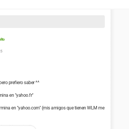
lto
25
ero prefiero saber ^^
mina en "yahoo.fr"
termina en "yahoo.com" (mis amigos que tienen WLM me
mbos "dominios"?