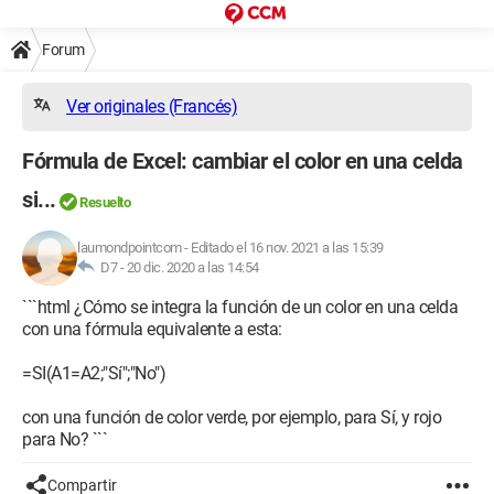
Forum
Ver originales (Francés)
Fórmula de Excel: cambiar el color en una celda
si...
Resuelto
laumondpointcom
-
Editado el 16 nov. 2021 a las 15:39
D7 -
20 dic. 2020 a las 14:54
```html ¿Cómo se integra la función de un color en una celda
con una fórmula equivalente a esta:
=SI(A1=A2;"Sí";"No")
con una función de color verde, por ejemplo, para Sí, y rojo
para No? ```
Compartir