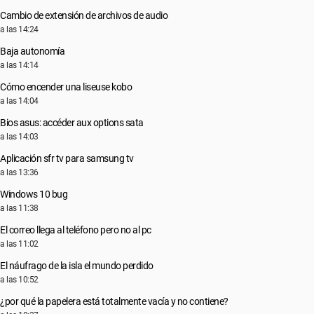
Cambio de extensión de archivos de audio
a las 14:24
Baja autonomía
a las 14:14
Cómo encender una liseuse kobo
a las 14:04
Bios asus: accéder aux options sata
a las 14:03
Aplicación sfr tv para samsung tv
a las 13:36
Windows 10 bug
a las 11:38
El correo llega al teléfono pero no al pc
a las 11:02
El náufrago de la isla el mundo perdido
a las 10:52
¿por qué la papelera está totalmente vacía y no contiene?