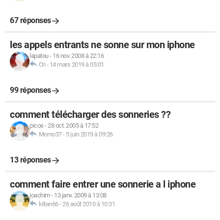
67 réponses
les appels entrants ne sonne sur mon iphone
lapatou
-
16 nov. 2008 à 22:16
Cri
-
14 mars 2019 à 05:01
99 réponses
comment télécharger des sonneries ??
picos
-
28 oct. 2005 à 17:52
Momo37
-
5 juin 2019 à 09:26
13 réponses
comment faire entrer une sonnerie a l iphone
joachim
-
13 janv. 2009 à 13:08
kilian66
-
26 août 2010 à 10:31