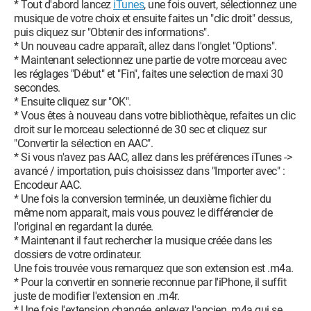
* Tout d'abord lancez
iTunes
, une fois ouvert, sélectionnez une
musique de votre choix et ensuite faites un "clic droit" dessus,
puis cliquez sur "Obtenir des informations".
* Un nouveau cadre apparaît, allez dans l'onglet "Options".
* Maintenant selectionnez une partie de votre morceau avec
les réglages "Début" et "Fin", faites une selection de maxi 30
secondes.
* Ensuite cliquez sur "OK".
* Vous êtes à nouveau dans votre bibliothèque, refaites un clic
droit sur le morceau selectionné de 30 sec et cliquez sur
"Convertir la sélection en AAC".
* Si vous n'avez pas AAC, allez dans les préférences iTunes ->
avancé / importation, puis choisissez dans "Importer avec" :
Encodeur AAC.
* Une fois la conversion terminée, un deuxième fichier du
même nom apparait, mais vous pouvez le différencier de
l'original en regardant la durée.
* Maintenant il faut rechercher la musique créée dans les
dossiers de votre ordinateur.
Une fois trouvée vous remarquez que son extension est .m4a.
* Pour la convertir en sonnerie reconnue par l'iPhone, il suffit
juste de modifier l'extension en .m4r.
* Une fois l'extension changée, enlevez l'ancien .m4a qui se