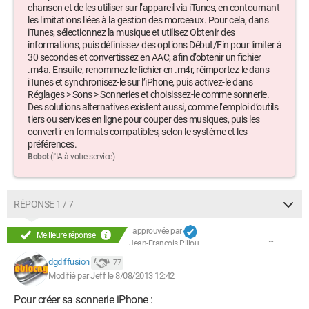
chanson et de les utiliser sur l’appareil via iTunes, en contournant
les limitations liées à la gestion des morceaux. Pour cela, dans
iTunes, sélectionnez la musique et utilisez Obtenir des
informations, puis définissez des options Début/Fin pour limiter à
30 secondes et convertissez en AAC, afin d’obtenir un fichier
.m4a. Ensuite, renommez le fichier en .m4r, réimportez-le dans
iTunes et synchronisez-le sur l’iPhone, puis activez-le dans
Réglages > Sons > Sonneries et choisissez-le comme sonnerie.
Des solutions alternatives existent aussi, comme l’emploi d’outils
tiers ou services en ligne pour couper des musiques, puis les
convertir en formats compatibles, selon le système et les
préférences.
Bobot
(l'IA à votre service)
RÉPONSE 1 / 7
approuvée par
Meilleure réponse
Jean-François Pillou
dgdiffusion
77
Modifié par Jeff le 8/08/2013 12:42
Pour créer sa sonnerie iPhone :