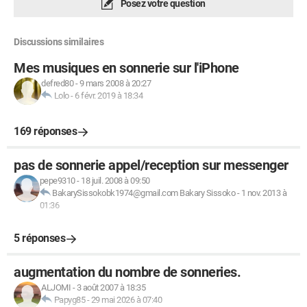
Posez votre question
Discussions similaires
Mes musiques en sonnerie sur l'iPhone
defred80
-
9 mars 2008 à 20:27
Lolo
-
6 févr. 2019 à 18:34
169 réponses
pas de sonnerie appel/reception sur messenger
pepe9310
-
18 juil. 2008 à 09:50
BakarySissokobk1974@gmail.com Bakary Sissoko
-
1 nov. 2013 à
01:36
5 réponses
augmentation du nombre de sonneries.
ALJOMI
-
3 août 2007 à 18:35
Papyg85
-
29 mai 2026 à 07:40