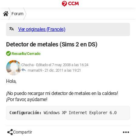
Forum
Ver originales (Francés)
Detector de metales (Sims 2 en DS)
Resuelto/Cerrado
Chacha
-
Editado el 7 may. 2008 a las 16:24
mama09 -
21 dic. 2011 a las 19:21
Hola,
¡No puedo recargar mi detector de metales en la caldera!
¡Por favor, ayúdame!
Configuración: 
Windows XP Internet Explorer 6.0
Compartir