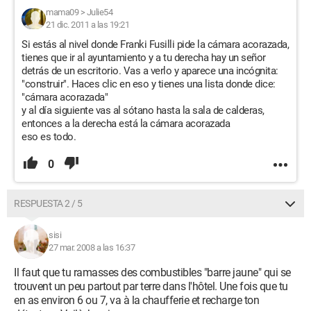
mama09
>
Julie54
21 dic. 2011 a las 19:21
Si estás al nivel donde Franki Fusilli pide la cámara acorazada,
tienes que ir al ayuntamiento y a tu derecha hay un señor
detrás de un escritorio. Vas a verlo y aparece una incógnita:
"construir". Haces clic en eso y tienes una lista donde dice:
"cámara acorazada"
y al día siguiente vas al sótano hasta la sala de calderas,
entonces a la derecha está la cámara acorazada
eso es todo.
0
RESPUESTA 2 / 5
sisi
27 mar. 2008 a las 16:37
Il faut que tu ramasses des combustibles "barre jaune" qui se
trouvent un peu partout par terre dans l'hôtel. Une fois que tu
en as environ 6 ou 7, va à la chaufferie et recharge ton