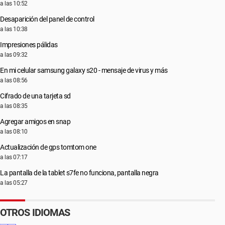
a las 10:52
Desaparición del panel de control
a las 10:38
Impresiones pálidas
a las 09:32
En mi celular samsung galaxy s20 - mensaje de virus y más
a las 08:56
Cifrado de una tarjeta sd
a las 08:35
Agregar amigos en snap
a las 08:10
Actualización de gps tomtom one
a las 07:17
La pantalla de la tablet s7fe no funciona, pantalla negra
a las 05:27
OTROS IDIOMAS