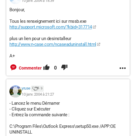
10 janv. 2004 à 18:39
Bonjour,
Tous les renseignement ici sur mssb.exe
http://support.microsoft.com/?kbid=317714
plus un lien pour un desinstalleur
http://www.n-case.com/ncaseaduninstall.html
A+
0
Commenter
yruse
9
10 janv. 2004 à 21:27
- Lancez le menu Démarrer
- Cliquez sur Exécuter
- Entrez la commande suivante :
C:\Program Files\Outlook Express\setup50.exe /APP:OE
UNINSTALL