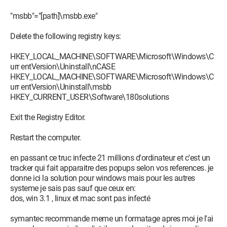
"msbb"="[path]\msbb.exe"
Delete the following registry keys:
HKEY_LOCAL_MACHINE\SOFTWARE\Microsoft\Windows\C
urr entVersion\Uninstall\nCASE
HKEY_LOCAL_MACHINE\SOFTWARE\Microsoft\Windows\C
urr entVersion\Uninstall\msbb
HKEY_CURRENT_USER\Software\180solutions
Exit the Registry Editor.
Restart the computer.
en passant ce truc infecte 21 millions d'ordinateur et c'est un
tracker qui fait apparaitre des popups selon vos references. je
donne ici la solution pour windows mais pour les autres
systeme je sais pas sauf que ceux en:
dos, win 3.1 , linux et mac sont pas infecté
symantec recommande meme un formatage apres moi je l'ai