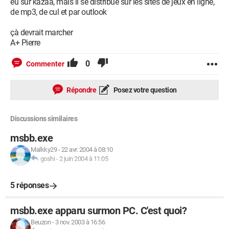
eu sur kazaa, mais il se distribue sur les sites de jeux en ligne,
de mp3, de cul et par outlook
çà devrait marcher
A+ Pierre
0
Commenter
Répondre
Posez votre question
Discussions similaires
msbb.exe
Malkky29
-
22 avr. 2004 à 08:10
goshi
-
2 juin 2004 à 11:05
5 réponses
msbb.exe apparu surmon PC. C'est quoi?
Beuzon
-
3 nov. 2003 à 16:56