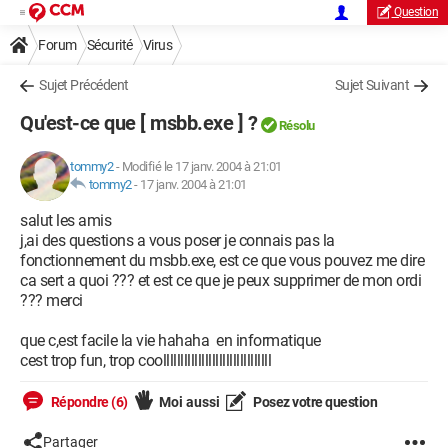
Question
Forum
Sécurité
Virus
Sujet Précédent
Sujet Suivant
Qu'est-ce que [ msbb.exe ] ?
Résolu
tommy2
-
Modifié le 17 janv. 2004 à 21:01
tommy2
-
17 janv. 2004 à 21:01
salut les amis
j,ai des questions a vous poser je connais pas la
fonctionnement du msbb.exe, est ce que vous pouvez me dire
ca sert a quoi ??? et est ce que je peux supprimer de mon ordi
??? merci
que c,est facile la vie hahaha en informatique
cest trop fun, trop coolllllllllllllllllllllllllllllll
Répondre (6)
Moi aussi
Posez votre question
Partager