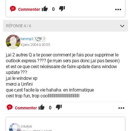
0
Commenter
RÉPONSE 4 / 6
tommy2
7
4 janv. 2004 à 20:55
j,ai 2 autres Q a te poser comment je fais pour supprimer le
outlook express ???? (je m,en sers pas donc j,ai pas besoin)
et est ce que cest nécéssaire de faire update dans window
update ???
j,ai le window xp
merci a l,infini
que c,est facile la vie hahaha en informatique
cest trop fun, trop coolllllllllllllllllllllllllllllll
0
Commenter
courjus