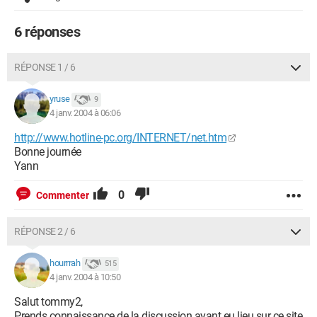
6 réponses
RÉPONSE 1 / 6
yruse
9
4 janv. 2004 à 06:06
http://www.hotline-pc.org/INTERNET/net.htm
Bonne journée
Yann
0
Commenter
RÉPONSE 2 / 6
hourrrah
515
4 janv. 2004 à 10:50
Salut tommy2,
Prends connaissance de la discussion ayant eu lieu sur ce site