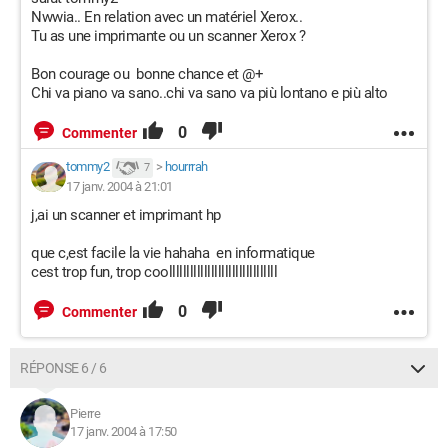
Nwwia.. En relation avec un matériel Xerox..
Tu as une imprimante ou un scanner Xerox ?
Bon courage ou bonne chance et @+
Chi va piano va sano..chi va sano va più lontano e più alto
0
Commenter
tommy2
>
hourrrah
7
17 janv. 2004 à 21:01
j,ai un scanner et imprimant hp
que c,est facile la vie hahaha en informatique
cest trop fun, trop coolllllllllllllllllllllllllllllll
0
Commenter
RÉPONSE 6 / 6
Pierre
17 janv. 2004 à 17:50