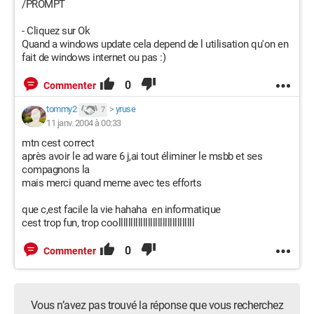
/PROMPT
- Cliquez sur Ok
Quand a windows update cela depend de l utilisation qu'on en
fait de windows internet ou pas :)
0
Commenter
tommy2
>
yruse
7
11 janv. 2004 à 00:33
mtn cest correct
après avoir le ad ware 6 j,ai tout éliminer le msbb et ses
compagnons la
mais merci quand meme avec tes efforts
que c,est facile la vie hahaha en informatique
cest trop fun, trop coolllllllllllllllllllllllllllllll
0
Commenter
Vous n’avez pas trouvé la réponse que vous recherchez