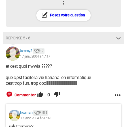
?
Posez votre question
RÉPONSE 5 / 6
tommy2
7
17 janv. 2004 à 17:17
et cest quoi nwwia ?????
que c,est facile la vie hahaha en informatique
cest trop fun, trop coolllllllllllllllllllllllllllllll
0
Commenter
hourrrah
515
17 janv. 2004 à 20:09
salut tommy2