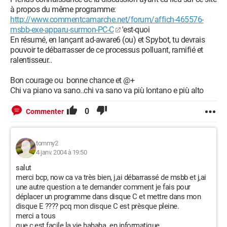
à propos du même programme:
http://www.commentcamarche.net/forum/affich-465576-
msbb-exe-apparu-surmon-PC-C
'est-quoi
En résumé, en lançant ad-aware6 (ou) et Spybot, tu devrais
pouvoir te débarrasser de ce processus polluant, ramifié et
ralentisseur..
Bon courage ou bonne chance et @+
Chi va piano va sano..chi va sano va più lontano e più alto
0
Commenter
tommy2
4 janv. 2004 à 19:50
salut
merci bcp, now ca va très bien, j,ai débarrassé de msbb et j,ai
une autre question a te demander comment je fais pour
déplacer un programme dans disque C et mettre dans mon
disque E ???? pcq mon disque C est prèsque pleine.
merci a tous
que c,est facile la vie hahaha en informatique