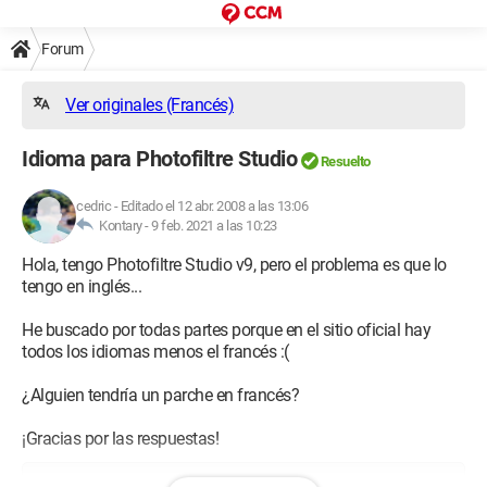
Forum
Ver originales (Francés)
Idioma para Photofiltre Studio
Resuelto
cedric
-
Editado el 12 abr. 2008 a las 13:06
Kontary -
9 feb. 2021 a las 10:23
Hola, tengo Photofiltre Studio v9, pero el problema es que lo
tengo en inglés...
He buscado por todas partes porque en el sitio oficial hay
todos los idiomas menos el francés :(
¿Alguien tendría un parche en francés?
¡Gracias por las respuestas!
Configuración: 
Windows XP Firefox 2.0.0.12