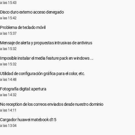
a las 15:43
Disco duro externo acceso denegado
a las 15:42
Problema de teclado móvil
a las 15:37
Mensaje de alerta y propuestas intrusivas de antivirus
a las 15:32
Imposible instalar el media feature pack en windows ...
a las 15:32
Utilidad de configuración gráfica para el color, etc.
a las 14:48
Fotografía digital: apertura
a las 14:32
No reception de los correos enviados desde nuestro dominio
a las 14:11
Cargador huawei matebook d15
a las 13:04