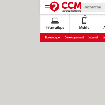
Informatique
Mobile
A
Bureautique
Développement
Internet
Je