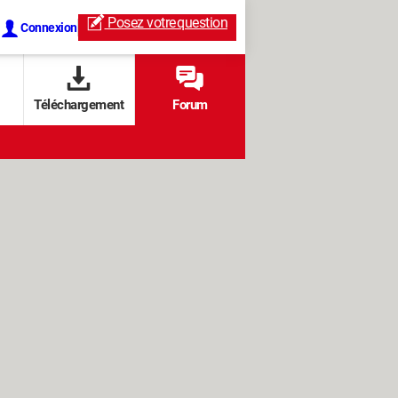
Posez votre
question
Connexion
Téléchargement
Forum