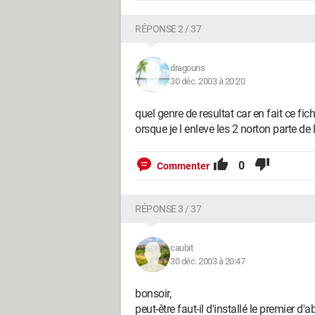
RÉPONSE 2 / 37
dragouns
30 déc. 2003 à 20:20
quel genre de resultat car en fait ce fic
orsque je l enleve les 2 norton parte de 
0
Commenter
RÉPONSE 3 / 37
caubit
30 déc. 2003 à 20:47
bonsoir,
peut-être faut-il d'installé le premier d