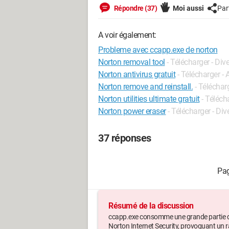
Répondre (37)
Moi aussi
Par
A voir également:
Probleme avec ccapp.exe de norton
Norton removal tool
- Télécharger - Dive
Norton antivirus gratuit
- Télécharger -
Norton remove and reinstall.
- Téléchar
Norton utilities ultimate gratuit
- Téléch
Norton power eraser
- Télécharger - Dive
37 réponses
Résumé de la discussion
ccapp.exe consomme une grande partie de
Norton Internet Security, provoquant un 