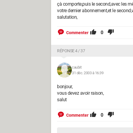
çà comporte,puis le second,avec les mêm
votre dernier abonnement,et le second
salutation,
0
Commenter
RÉPONSE 4 / 37
caubit
31 déc. 2003 à 16:39
bonjour,
vous devez avoir raison,
salut
0
Commenter