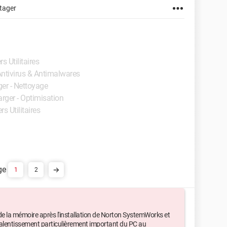
tager
rs Utilitaires
 Antivirus & Antimalwares
ger - Nettoyage
arger - Optimisation
rs Utilitaires
1
2
 la mémoire après l'installation de Norton SystemWorks et
ralentissement particulièrement important du PC au