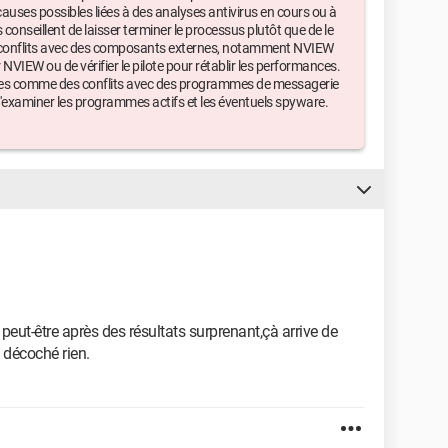
auses possibles liées à des analyses antivirus en cours ou à
s conseillent de laisser terminer le processus plutôt que de le
es conflits avec des composants externes, notamment NVIEW
VIEW ou de vérifier le pilote pour rétablir les performances.
tes comme des conflits avec des programmes de messagerie
'examiner les programmes actifs et les éventuels spyware.
 peut-être après des résultats surprenant,çà arrive de
e décoché rien.