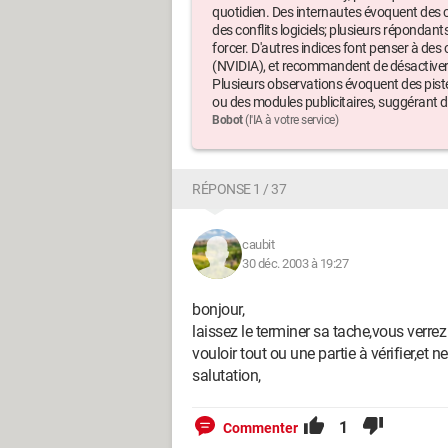
quotidien. Des internautes évoquent des c
des conflits logiciels; plusieurs répondant
forcer. D'autres indices font penser à d
(NVIDIA), et recommandent de désactiver N
Plusieurs observations évoquent des pis
ou des modules publicitaires, suggérant d
Bobot
(l'IA à votre service)
RÉPONSE 1 / 37
caubit
30 déc. 2003 à 19:27
bonjour,
laissez le terminer sa tache,vous verrez
vouloir tout ou une partie à vérifier,et n
salutation,
1
Commenter