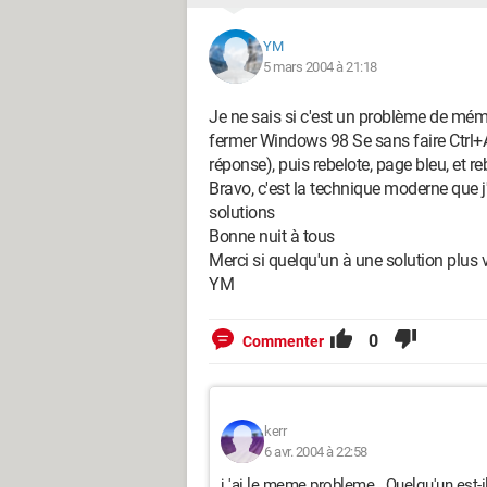
YM
5 mars 2004 à 21:18
Je ne sais si c'est un problème de mém
fermer Windows 98 Se sans faire Ctrl+
réponse), puis rebelote, page bleu, et reb
Bravo, c'est la technique moderne que j'
solutions
Bonne nuit à tous
Merci si quelqu'un à une solution plus v
YM
0
Commenter
kerr
6 avr. 2004 à 22:58
j 'ai le meme probleme . Quelqu'un est-i