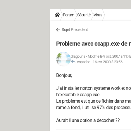
Forum
Sécurité
Virus
Sujet Précédent
Probleme avec ccapp.exe de 
dragouns
-
Modifié le 9 oct. 2007 à 11:4
espadon -
16 avr. 2009 à 20:56
Bonjour,
J'ai installer norton systeme work et no
l'executable ccapp.exe.
Le probleme est que ce fichier dans ma
rame a fond, il utilise 97% des processus
Aurait il une option a decocher ??