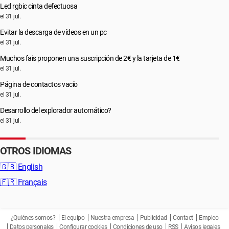
Led rgbic cinta defectuosa
el 31 jul.
Evitar la descarga de vídeos en un pc
el 31 jul.
Muchos fais proponen una suscripción de 2€ y la tarjeta de 1€
el 31 jul.
Página de contactos vacío
el 31 jul.
Desarrollo del explorador automático?
el 31 jul.
OTROS IDIOMAS
🇬🇧
English
🇫🇷
Français
¿Quiénes somos?
El equipo
Nuestra empresa
Publicidad
Contact
Empleo
Datos personales
Configurar cookies
Condiciones de uso
RSS
Avisos legales