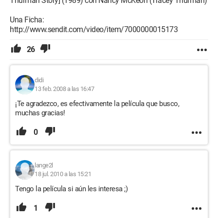
Thurman Story] (1989) con Nancy McKeon (Tracey Thurman)
Una Ficha:
http://www.sendit.com/video/item/7000000015173
26
didi
13 feb. 2008 a las 16:47
¡Te agradezco, es efectivamente la película que busco,
muchas gracias!
0
lange2l
18 jul. 2010 a las 15:21
Tengo la película si aún les interesa ;)
1