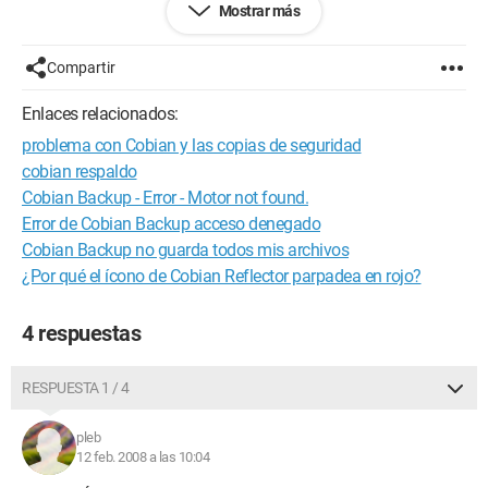
Mostrar más
Aquí está lo que he puesto
Compartir
CLOSE,thunderbird,TRUE
Enlaces relacionados:
El problema es que habla del título de la ventana?
problema con Cobian y las copias de seguridad
Gracias por su ayuda
cobian respaldo
Cobian Backup - Error - Motor not found.
Error de Cobian Backup acceso denegado
Cobian Backup no guarda todos mis archivos
¿Por qué el ícono de Cobian Reflector parpadea en rojo?
4 respuestas
RESPUESTA 1 / 4
pleb
12 feb. 2008 a las 10:04