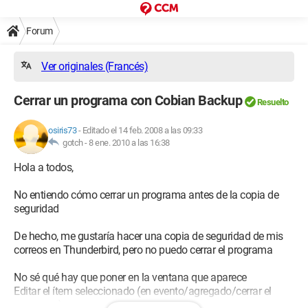
Forum
Ver originales (Francés)
Cerrar un programa con Cobian Backup
Resuelto
osiris73
-
Editado el 14 feb. 2008 a las 09:33
gotch -
8 ene. 2010 a las 16:38
Hola a todos,
No entiendo cómo cerrar un programa antes de la copia de
seguridad
De hecho, me gustaría hacer una copia de seguridad de mis
correos en Thunderbird, pero no puedo cerrar el programa
No sé qué hay que poner en la ventana que aparece
Editar el ítem seleccionado (en evento/agregado/cerrar el
programa)