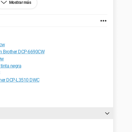
Mostrar más
et Explorer 7.0
5cw
en Brother DCP-6690CW
0w
tinta negra
other DCP-L3510 DWC