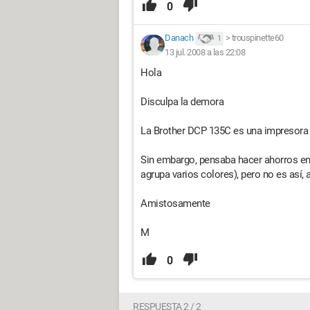
0
Danach
>
trouspinette60
1
13 jul. 2008 a las 22:08
Hola
Disculpa la demora
La Brother DCP 135C es una impresora b
Sin embargo, pensaba hacer ahorros en 
agrupa varios colores), pero no es así, 
Amistosamente
M
0
RESPUESTA 2 / 2