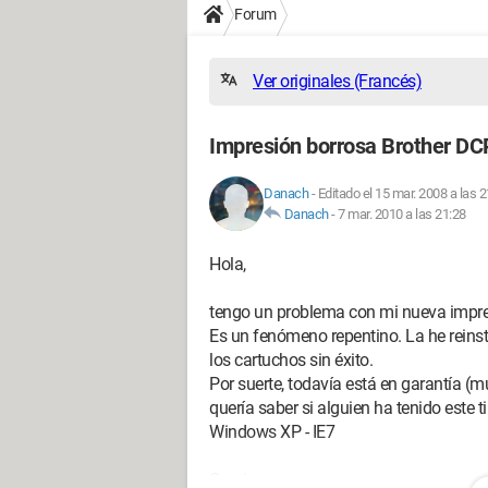
Forum
Ver originales (Francés)
Impresión borrosa Brother D
Danach
-
Editado el 15 mar. 2008 a las 2
Danach
-
7 mar. 2010 a las 21:28
Hola,
tengo un problema con mi nueva impres
Es un fenómeno repentino. La he reinst
los cartuchos sin éxito.
Por suerte, todavía está en garantía (mu
quería saber si alguien ha tenido este 
Windows XP - IE7
Gracias