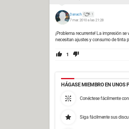
Danach
1
7 mar. 2010 a las 21:28
¡Problema recurrente! La impresión se 
necesitan ajustes y consumo de tinta pa
1
HÁGASE MIEMBRO EN UNOS P
Conéctese fácilmente con
Siga fácilmente sus disc