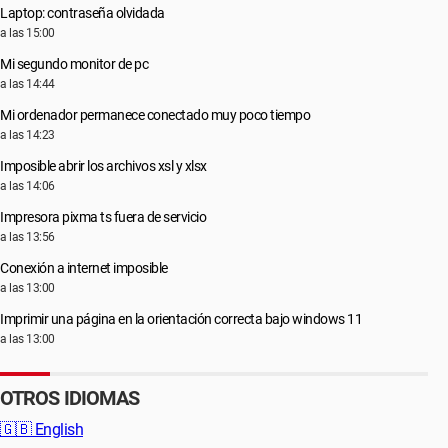
Laptop: contraseña olvidada
a las 15:00
Mi segundo monitor de pc
a las 14:44
Mi ordenador permanece conectado muy poco tiempo
a las 14:23
Imposible abrir los archivos xsl y xlsx
a las 14:06
Impresora pixma ts fuera de servicio
a las 13:56
Conexión a internet imposible
a las 13:00
Imprimir una página en la orientación correcta bajo windows 11
a las 13:00
OTROS IDIOMAS
🇬🇧
English