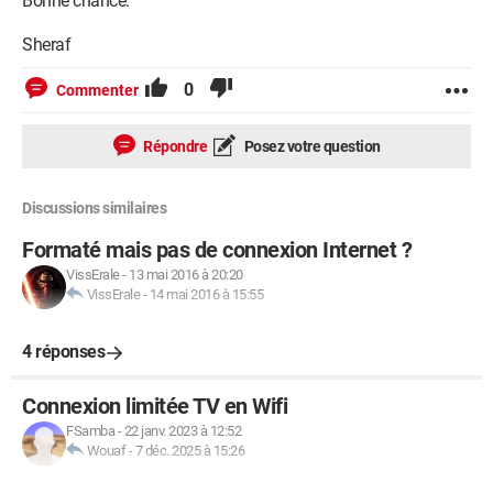
Bonne chance.
Sheraf
0
Commenter
Répondre
Posez votre question
Discussions similaires
Formaté mais pas de connexion Internet ?
VissErale
-
13 mai 2016 à 20:20
VissErale
-
14 mai 2016 à 15:55
4 réponses
Connexion limitée TV en Wifi
FSamba
-
22 janv. 2023 à 12:52
Wouaf
-
7 déc. 2025 à 15:26