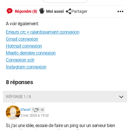
vadracbb@wanadoo.fr
Répondre (8)
Moi aussi
Partager
A voir également:
Erreurs crc + ralentissement connexion
Gmail connexion
Hotmail connexion
Meetic dernière connexion
Connexion sctr
Instagram connexion
8 réponses
RÉPONSE 1 / 8
Sheraf
48
2 nov. 2003 à 19:32
Si, j'ai une idée, essaie de faire un ping sur un serveur bien