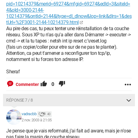
pid=10214379&merid=69274&mfgid=69274&edId=3&siteId=
4&oId=3000-2144-
10214379&ontId=2144&ltype=dl_dlnow&lop=link&dlrs=1&des
tUrl=%2F3001-2144-10214379.html
Au pire des cas, tu peux tenter une réinstallation de ta couche
réseau. Sous XP tu n'as qu'a aller dans Démarrer -> executer ->
cmd -> et la tu tapes : netsh int ip reset c:\reset.log
(fais un copier/coller pour etre sur de ne pas te planter).
Attention, ca peut t'amener a reconfigurer ton tcp/ip,
notamment si tu forces ton adresse IP.
Sheraf
0
Commenter
RÉPONSE 7 / 8
vadracbb
40
2 nov. 2003 à 21:05
Je pense que je vais reformaté, j'ai fait ad aware, mais je n'ose
pas faire la manip de couche réseau.