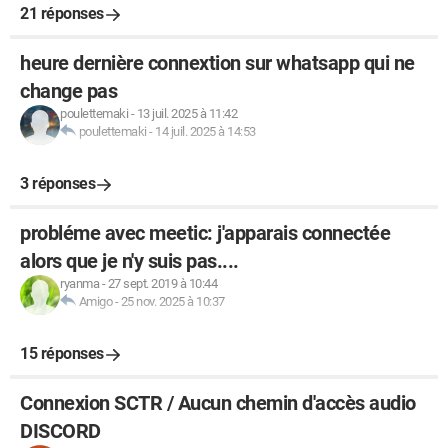
21 réponses
heure dernière connextion sur whatsapp qui ne
change pas
poulettemaki
-
13 juil. 2025 à 11:42
poulettemaki
-
14 juil. 2025 à 14:53
3 réponses
probléme avec meetic: j'apparais connectée
alors que je n'y suis pas....
ryanma
-
27 sept. 2019 à 10:44
Amigo
-
25 nov. 2025 à 10:37
15 réponses
Connexion SCTR / Aucun chemin d'accès audio
DISCORD