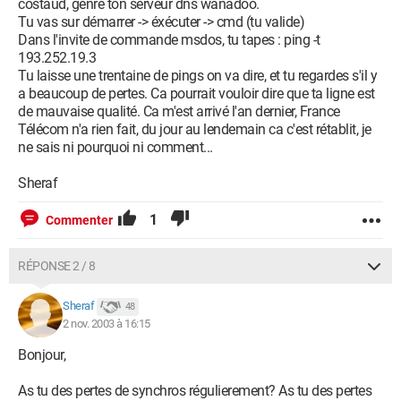
costaud, genre ton serveur dns wanadoo.
Tu vas sur démarrer -> éxécuter -> cmd (tu valide)
Dans l'invite de commande msdos, tu tapes : ping -t
193.252.19.3
Tu laisse une trentaine de pings on va dire, et tu regardes s'il y
a beaucoup de pertes. Ca pourrait vouloir dire que ta ligne est
de mauvaise qualité. Ca m'est arrivé l'an dernier, France
Télécom n'a rien fait, du jour au lendemain ca c'est rétablit, je
ne sais ni pourquoi ni comment...
Sheraf
1
Commenter
RÉPONSE 2 / 8
Sheraf
48
2 nov. 2003 à 16:15
Bonjour,
As tu des pertes de synchros régulierement? As tu des pertes