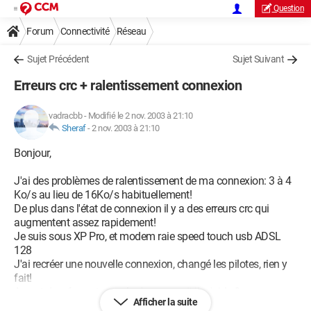
Question
Forum
Connectivité
Réseau
Sujet Précédent
Sujet Suivant
Erreurs crc + ralentissement connexion
vadracbb
-
Modifié le 2 nov. 2003 à 21:10
Sheraf
-
2 nov. 2003 à 21:10
Bonjour,
J'ai des problèmes de ralentissement de ma connexion: 3 à 4
Ko/s au lieu de 16Ko/s habituellement!
De plus dans l'état de connexion il y a des erreurs crc qui
augmentent assez rapidement!
Je suis sous XP Pro, et modem raie speed touch usb ADSL
128
J'ai recréer une nouvelle connexion, changé les pilotes, rien y
fait!
A vant de reformater quelqu'un pourrait-il m'aider?
Afficher la suite
Merci à tous