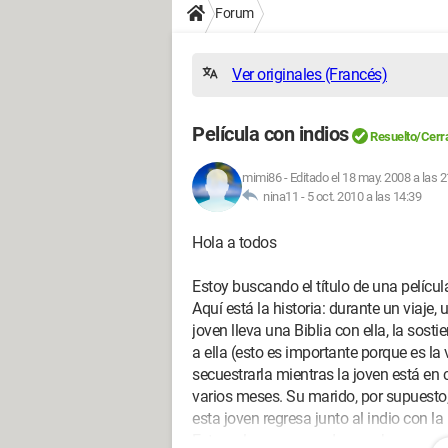
Forum
Ver originales (Francés)
Película con indios
Resuelto/Cerr
mimi86
-
Editado el 18 may. 2008 a las 2
nina11 -
5 oct. 2010 a las 14:39
Hola a todos
Estoy buscando el título de una películ
Aquí está la historia: durante un viaje
joven lleva una Biblia con ella, la sost
a ella (esto es importante porque es la v
secuestrarla mientras la joven está e
varios meses. Su marido, por supuesto, l
esta joven regresa junto al indio con la
Esto es lo que recuerdo por ahora.