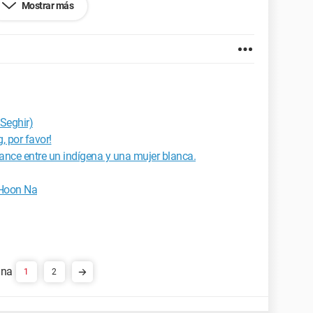
Mostrar más
 Seghir)
, por favor!
nce entre un indígena y una mujer blanca.
 Hoon Na
1
2