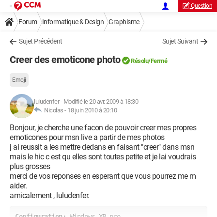
Question
Forum
Informatique & Design
Graphisme
Sujet Précédent
Sujet Suivant
Creer des emoticone photo
Résolu/Fermé
Emoji
luludenfer
-
Modifié le 20 avr. 2009 à 18:30
Nicolas -
18 juin 2010 à 20:10
Bonjour, je cherche une facon de pouvoir creer mes propres
emoticones pour msn live a partir de mes photos
j ai reussit a les mettre dedans en faisant "creer" dans msn
mais le hic c est qu elles sont toutes petite et je lai voudrais
plus grosses
merci de vos reponses en esperant que vous pourrez me m
aider.
amicalement , luludenfer.
Configuration: 
Windows XP pro
