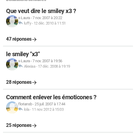
Que veut dire le smiley x3 ?
x-Laura
-
7 nov. 2007 à 20:22
luffy
-
12 déc. 2010 à 11:51
47 réponses
le smiley "x3"
x-Laura
-
7 nov. 2007 à 19:56
Alexiaa
-
17 déc. 2008 à 19:19
28 réponses
Comment enlever les émoticones ?
floriansb
-
25 juil. 2007 à 17:44
lola
-
11 nov. 2012 à 15:03
25 réponses