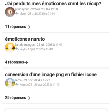
J'ai perdu ts mes émoticones cmnt les récup?
princeyouri
-
22 févr. 2008 à 12:38
alain
-
23 août 2010 à 01:14
11 réponses
émoticones naruto
fan de mangas
-
25 juin 2008 à 11:41
veyli
-
17 juil. 2012 à 11:49
4 réponses
conversion d'une image png en fichier icone
rem6
-
21 nov. 2004 à 17:27
Masco78
-
26 avr. 2023 à 11:19
25 réponses