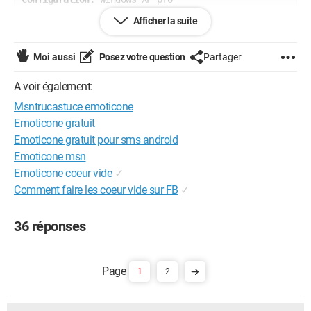
Internet Explorer 6.0
Afficher la suite
En référence à
cette discussion
Moi aussi
Posez votre question
Partager
A voir également:
Msntrucastuce emoticone
Emoticone gratuit
Emoticone gratuit pour sms android
Emoticone msn
Emoticone coeur vide
✓
Comment faire les coeur vide sur FB
✓
36 réponses
1
2