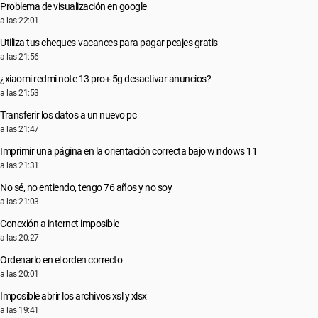
Problema de visualización en google
a las 22:01
Utiliza tus cheques-vacances para pagar peajes gratis
a las 21:56
¿xiaomi redmi note 13 pro+ 5g desactivar anuncios?
a las 21:53
Transferir los datos a un nuevo pc
a las 21:47
Imprimir una página en la orientación correcta bajo windows 11
a las 21:31
No sé, no entiendo, tengo 76 años y no soy
a las 21:03
Conexión a internet imposible
a las 20:27
Ordenarlo en el orden correcto
a las 20:01
Imposible abrir los archivos xsl y xlsx
a las 19:41