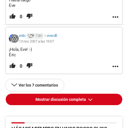
Hasta luego
Eve
0
eriiic
>
evevdll
7 281
13 nov. 2007 a las 19:07
¡Hola, Eve! :-)
Éric
0
Ver los 7 comentarios
Mostrar discusión completa