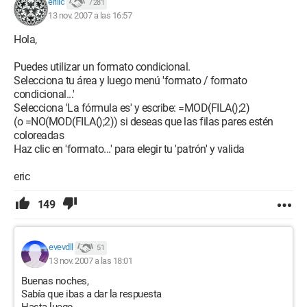
eriiic
7 281
13 nov. 2007 a las 16:57
Hola,
Puedes utilizar un formato condicional.
Selecciona tu área y luego menú 'formato / formato
condicional...'
Selecciona 'La fórmula es' y escribe: =MOD(FILA();2)
(o =NO(MOD(FILA();2)) si deseas que las filas pares estén
coloreadas
Haz clic en 'formato...' para elegir tu 'patrón' y valida
eric
149
evevdll
51
13 nov. 2007 a las 18:01
Buenas noches,
Sabía que ibas a dar la respuesta