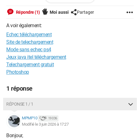
Une idée ???
Répondre (1)
Moi aussi
Partager
Merci d'avance
A voir également:
Juliette
Echec téléchargement
Site de telechargement
Mode sans echec ps4
Windows / Chrome 148.0.0.0
Jeux java itel téléchargement
Telechargement gratuit
Photoshop
1 réponse
RÉPONSE 1 / 1
MPMP10
19 036
Modifié le 3 juin 2026 à 17:27
Bonjour,