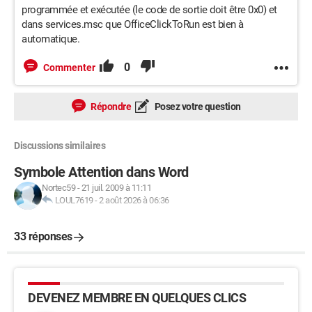
programmée et exécutée (le code de sortie doit être 0x0) et
dans services.msc que OfficeClickToRun est bien à
automatique.
0
Commenter
Répondre
Posez votre question
Discussions similaires
Symbole Attention dans Word
Nortec59
-
21 juil. 2009 à 11:11
LOUL7619
-
2 août 2026 à 06:36
33 réponses
DEVENEZ MEMBRE EN QUELQUES CLICS