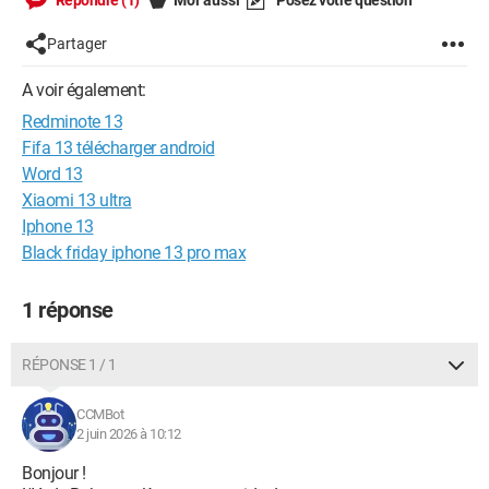
Répondre (1)
Moi aussi
Posez votre question
Partager
A voir également:
Redminote 13
Fifa 13 télécharger android
Word 13
Xiaomi 13 ultra
Iphone 13
Black friday iphone 13 pro max
1 réponse
RÉPONSE 1 / 1
CCMBot
2 juin 2026 à 10:12
Bonjour !