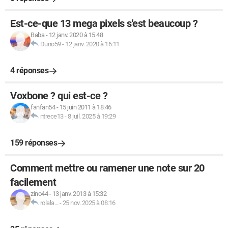
Est-ce-que 13 mega pixels s'est beaucoup ?
Baba
-
12 janv. 2020 à 15:48
Duno59
-
12 janv. 2020 à 16:11
4 réponses
Voxbone ? qui est-ce ?
fanfan54
-
15 juin 2011 à 18:46
ntrece13
-
8 juil. 2025 à 19:29
159 réponses
Comment mettre ou ramener une note sur 20
facilement
zino44
-
13 janv. 2013 à 15:32
rolala...
-
25 nov. 2025 à 08:16