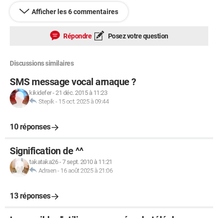
Afficher les 6 commentaires
Répondre
Posez votre question
Discussions similaires
SMS message vocal arnaque ?
kikidefer
-
21 déc. 2015 à 11:23
Stepik
-
15 oct. 2025 à 09:44
10 réponses
Signification de ^^
takataka26
-
7 sept. 2010 à 11:21
Adraen
-
16 août 2025 à 21:06
13 réponses