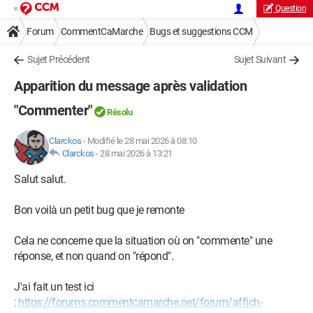
Question
Forum
CommentCaMarche
Bugs et suggestions CCM
Sujet Précédent
Sujet Suivant
Apparition du message après validation
"Commenter"
Résolu
Clarckos
-
Modifié le 28 mai 2026 à 08:10
Clarckos
-
28 mai 2026 à 13:21
Salut salut.
Bon voilà un petit bug que je remonte
Cela ne concerne que la situation où on "commente" une
réponse, et non quand on "répond".
J'ai fait un test ici
;
https://forums.commentcamarche.net/forum/affich-