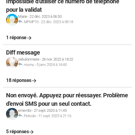
Impossible d'utiliser ce numéro de téléphone
pour la validat
Marie
-
22 déc. 2023 à 06:50
MPMP10
-
22 déc. 2023 à 08:18
1 réponse
Diff message
zebulonmarie
-
26 nov. 2022 à 18:22
mumu
-
5 janv. 2024 à 14:40
18 réponses
Non envoyé. Appuyez pour réessayer. Problème
d'envoi SMS pour un seul contact.
emembi
-
27 sept. 2020 à 11:45
Petoule
-
11 sept. 2025 à 21:16
5 réponses