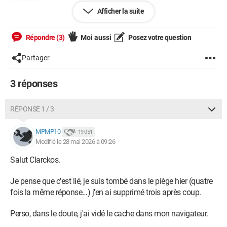
38183814-eclaircissements-post-connerie-
Afficher la suite
involontaire#p38291469
En réponse 28, aucun soucis, la réponse apparait sans
Répondre (3)
Moi aussi
Posez votre question
problème.
Partager
En 29, voilà ce qui s'affiche au moment où je valide mon
commentaire :
3 réponses
RÉPONSE 1 / 3
Et pourtant, le message apparait bien après rafraichissement,
MPMP10
19 051
mais une personne bien intentionnée et lisant le message en
Modifié le 28 mai 2026 à 09:26
rouge recommencerait et revaliderait le commentaire,
apportons donc un doublon (je dis ça car je l'ai fait).
Salut Clarckos.
Est ce lié à la discussion de
Pierr10
et les synchros entre
Je pense que c'est lié, je suis tombé dans le piège hier (quatre
serveurs ?
fois la même réponse…) j'en ai supprimé trois après coup.
Perso, dans le doute, j'ai vidé le cache dans mon navigateur.
Bonne journée !