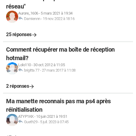
réseau"
Aurore_1606
-
5 mars 2021 à 19:34
Damiennn
-
19 nov. 2022 à 18:16
25 réponses
Comment récupérer ma boîte de réception
hotmail?
Lolo110
-
30 oct. 2012 à 11:05
brigitta 77
-
27 mars 2017 à 11:08
2 réponses
Ma manette reconnais pas ma ps4 après
réinitialisation
ATYP1KK
-
10 juin 2021 à 19:51
Gueth29
-
5 juil. 2023 à 07:45