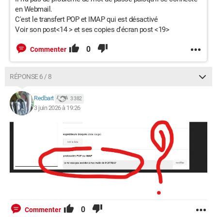
en Webmail.
C'est le transfert POP et IMAP qui est désactivé
Voir son post<14 > et ses copies d'écran post <19>
0
Commenter
RÉPONSE 6 / 8
Redbart
3 382
3 juin 2026 à 19:26
0
Commenter