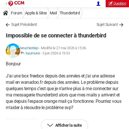
Question
Forum
Applis & Sites
Mail
Thunderbird
Sujet Précédent
Sujet Suivant
Impossible de se connecter à thunderbird
lerucherdejv
-
Modifié le 27 mai 2026 à 15:36
kaumune
-
3 juin 2026 à 19:33
Bonjour
J'ai une box freebox depuis des années et j'ai une adresse
mail en wanadoo.fr depuis des années. Le problème depuis
quelques temps c'est que je n'arrive plus à me connecter sur
ma messagerie thunderbird alors que mes mails y arrivent et
que depuis l'espace orange mail ça fonctionne. Pourriez vous
m'aider à résoudre le problème svp?
merci par avance
Afficher la suite