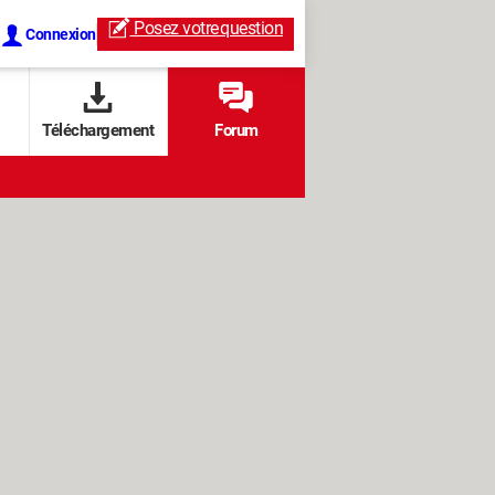
Posez votre
question
Connexion
Téléchargement
Forum