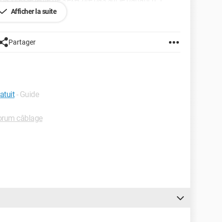
Afficher la suite
t ne fais qu'aider un voisin en difficulté. En parcourant
es phases de "vitesse lente"
Partager
ialement
atuit
- Guide
orum câblage