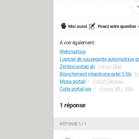
Je ne suis pas expert dans ce domaine e
le notice il n'y est pas fait allusion à c
Moi aussi
Posez votre question
Merci de me faire commentaires Cord
A voir également:
Webmailpsa
Logiciel de sauvegarde automatique gr
Zimbra portail ah
-
Forum Mail
Branchement interphone extel 5 fils
-
F
Mpsa portail
✓
-
Forum Réseau
Code portail pix
✓
-
Forum VB / VBA
1 réponse
RÉPONSE 1 / 1