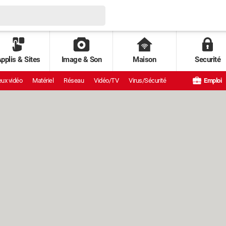
pplis & Sites
Image & Son
Maison
Securité
ux vidéo
Matériel
Réseau
Vidéo/TV
Virus/Sécurité
Emploi