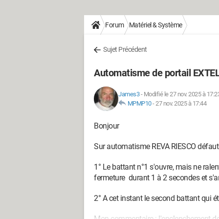
Forum
Matériel & Système
Sujet Précédent
Automatisme de portail EXTE
James3
-
Modifié le 27 nov. 2025 à 17:2
MPMP10
-
27 nov. 2025 à 17:44
Bonjour
Sur automatisme REVA RIESCO défaut 
1° Le battant n°1 s'ouvre, mais ne rale
fermeture durant 1 à 2 secondes et s'ar
2° A cet instant le second battant qui ét
Mon commentaire : l'enclenchement de l