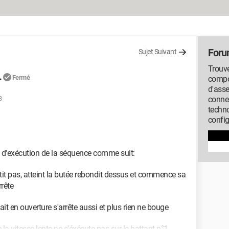
Foru
Sujet Suivant
Trouve
L
Fermé
compos
d'ass
3
conne
techno
config
d'exécution de la séquence comme suit:
ntit pas, atteint la butée rebondit dessus et commence sa
rête
ait en ouverture s'arrête aussi et plus rien ne bouge
a vitesse lente ne s'éxécute pas sur le battant n°1