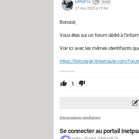
MPMP10
19 054
27 nov. 2025 à 17:44
Bonsoir,
Vous êtes sur un forum dédié à l'infor
Voir ici avec les mêmes identifiants que
https://bricolage.linternaute.com/foru
1
Discussions similaires
Se connecter au portail Inetps
manu
-
30 sept. 2004 à 09:26