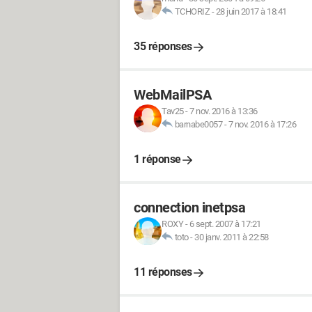
TCHORIZ
-
28 juin 2017 à 18:41
35 réponses
WebMailPSA
Tav25
-
7 nov. 2016 à 13:36
barnabe0057
-
7 nov. 2016 à 17:26
1 réponse
connection inetpsa
ROXY
-
6 sept. 2007 à 17:21
toto
-
30 janv. 2011 à 22:58
11 réponses