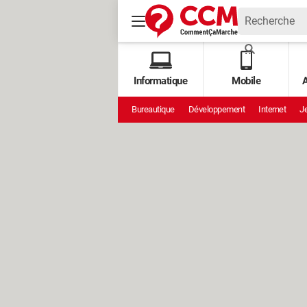
Informatique
Mobile
A
Bureautique
Développement
Internet
Je