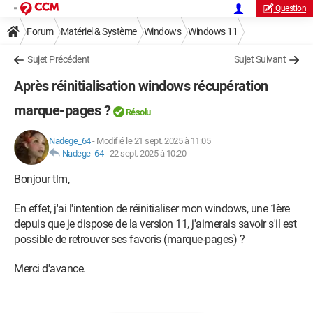
Question
Forum
Matériel & Système
Windows
Windows 11
Sujet Précédent
Sujet Suivant
Après réinitialisation windows récupération
marque-pages ?
Résolu
Nadege_64
-
Modifié le 21 sept. 2025 à 11:05
Nadege_64
-
22 sept. 2025 à 10:20
Bonjour tlm,
En effet, j'ai l'intention de réinitialiser mon windows, une 1ère
depuis que je dispose de la version 11, j'aimerais savoir s'il est
possible de retrouver ses favoris (marque-pages) ?
Merci d'avance.