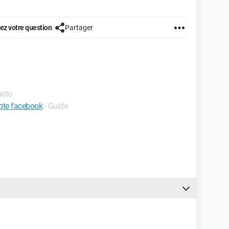
z votre question
Partager
hoto
pte facebook
- Guide