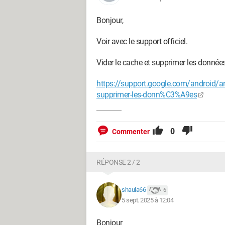
Bonjour,
Voir avec le support officiel.
Vider le cache et supprimer les donnée
https://support.google.com/android/a
supprimer-les-donn%C3%A9es
0
Commenter
RÉPONSE 2 / 2
shaula66
6
5 sept. 2025 à 12:04
Bonjour