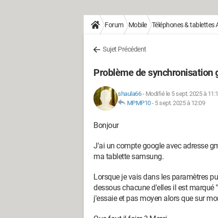
Forum
Mobile
Téléphones & tablettes 
Sujet Précédent
Problème de synchronisation 
shaula66
-
Modifié le 5 sept. 2025 à 11:
MPMP10
-
5 sept. 2025 à 12:09
Bonjour
J'ai un compte google avec adresse gma
ma tablette samsung.
Lorsque je vais dans les paramètres pui
dessous chacune d'elles il est marqué "
j'essaie et pas moyen alors que sur mo