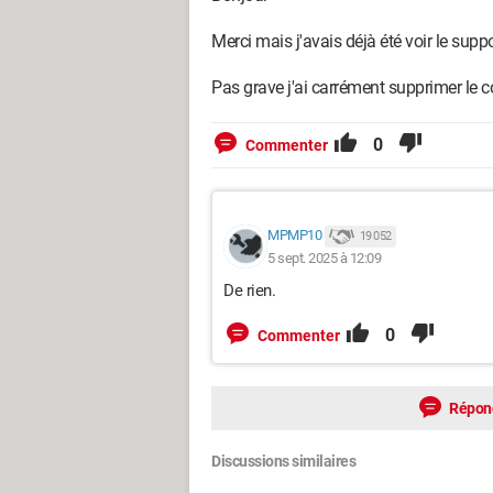
Merci mais j'avais déjà été voir le supp
Pas grave j'ai carrément supprimer le c
0
Commenter
MPMP10
19 052
5 sept. 2025 à 12:09
De rien.
0
Commenter
Répon
Discussions similaires