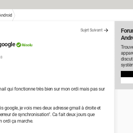
Android
Foru
Sujet Suivant
Andr
google
Résolu
Trouve
appare
18
discut
systèm
il qui fonctionne très bien sur mon ordi mais pas sur
s google, je vois mes deux adresse gmail à droite et
erreur de synchronisation". Ca fait deux jours que
n ordi ça marche.