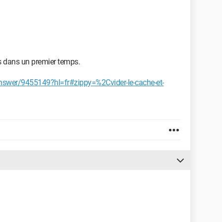
s dans un premier temps.
nswer/9455149?hl=fr#zippy=%2Cvider-le-cache-et-