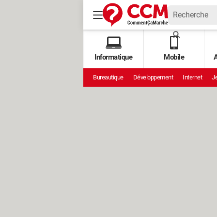
Informatique
Mobile
A
Bureautique
Développement
Internet
Je