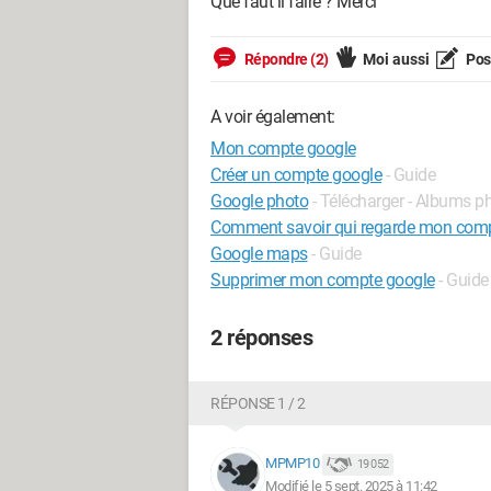
Que faut il faire ? Merci
Répondre (2)
Moi aussi
Pose
A voir également:
Mon compte google
Créer un compte google
- Guide
Google photo
- Télécharger - Albums p
Comment savoir qui regarde mon com
Google maps
- Guide
Supprimer mon compte google
- Guide
2 réponses
RÉPONSE 1 / 2
MPMP10
19 052
Modifié le 5 sept. 2025 à 11:42