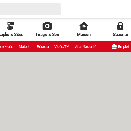
pplis & Sites
Image & Son
Maison
Securité
ux vidéo
Matériel
Réseau
Vidéo/TV
Virus/Sécurité
Emploi