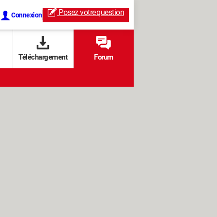
Posez votre
question
Connexion
Téléchargement
Forum