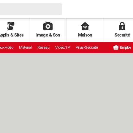
pplis & Sites
Image & Son
Maison
Securité
ux vidéo
Matériel
Réseau
Vidéo/TV
Virus/Sécurité
Emploi