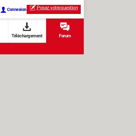
Posez votre
question
Connexion
Téléchargement
Forum