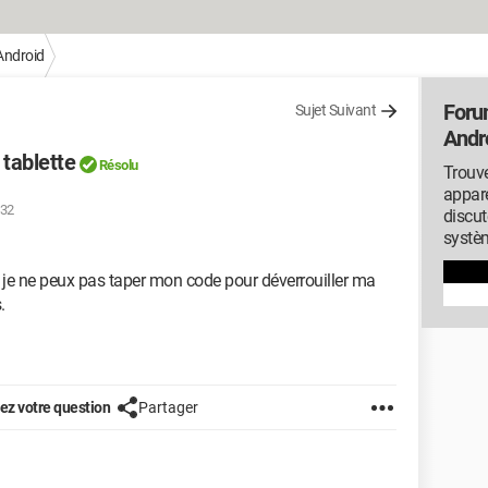
Android
Foru
Sujet Suivant
Andr
 tablette
Résolu
Trouve
appare
:32
discut
systèm
 je ne peux pas taper mon code pour déverrouiller ma
.
z votre question
Partager