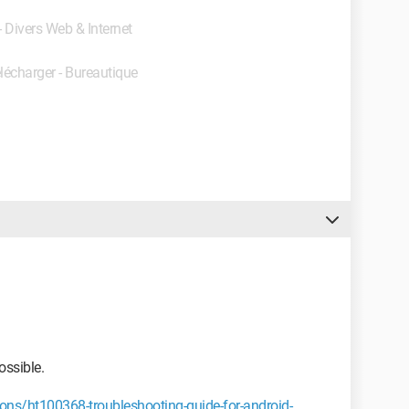
- Divers Web & Internet
élécharger - Bureautique
ossible.
ions/ht100368-troubleshooting-guide-for-android-