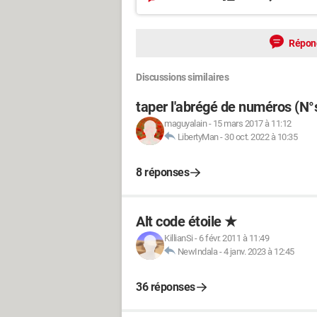
Répon
Discussions similaires
taper l'abrégé de numéros (N°s
maguyalain
-
15 mars 2017 à 11:12
LibertyMan
-
30 oct. 2022 à 10:35
8 réponses
Alt code étoile ★
KillianSi
-
6 févr. 2011 à 11:49
NewIndala
-
4 janv. 2023 à 12:45
36 réponses