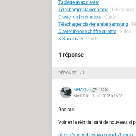
Tablette avec clavier
Télécharger clavier arabe
- Télécharger 
Clavier de l'ordinateur
- Guide
Télécharger clavier arabe samsung
- T
Clavier iphone chiffre et lettre
- Guide
& Sur clavier
- Guide
1 réponse
RÉPONSE 1 / 1
MPMP10
19 006
Modifié le 19 août 2025 à 16:03
Bonjour,
Voir en la réinitialisant de nouveau, si p
https://support.lenovo.com/fr/fr/solut