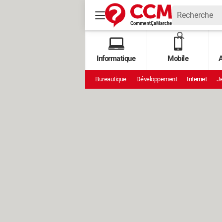
Informatique
Mobile
A
Bureautique
Développement
Internet
Je