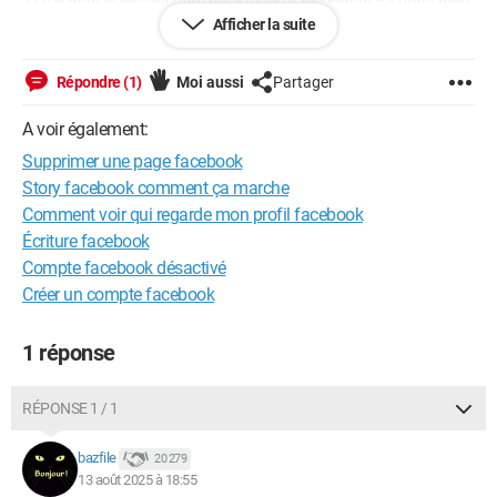
? Que puis-je encore faire pour lever la restriction s'il vous plait
Afficher la suite
?
Windows / Edge 139.0.0.0
Répondre (1)
Moi aussi
Partager
A voir également:
Supprimer une page facebook
Story facebook comment ça marche
Comment voir qui regarde mon profil facebook
Écriture facebook
Compte facebook désactivé
Créer un compte facebook
1 réponse
RÉPONSE 1 / 1
bazfile
20 279
13 août 2025 à 18:55