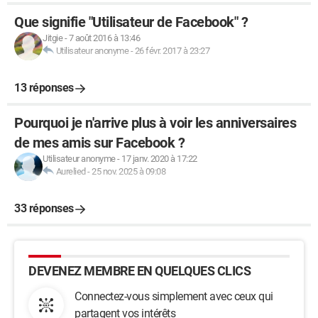
Que signifie "Utilisateur de Facebook" ?
Jitgie
-
7 août 2016 à 13:46
Utilisateur anonyme
-
26 févr. 2017 à 23:27
13 réponses
Pourquoi je n'arrive plus à voir les anniversaires
de mes amis sur Facebook ?
Utilisateur anonyme
-
17 janv. 2020 à 17:22
Aurelied
-
25 nov. 2025 à 09:08
33 réponses
DEVENEZ MEMBRE EN QUELQUES CLICS
Connectez-vous simplement avec ceux qui
partagent vos intérêts