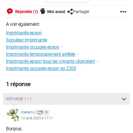
Windows / Edge 139.0.0.0
Répondre (1)
Moi aussi
Partager
A voir également:
Imprimante epson
Spouleur imprimante
Imprimante occupée epson
✓
Imprimante temporairement arrêtée
✓
Imprimante epson tous les voyants clignotent
✓
Imprimante occupée epson xp 2200
1 réponse
RÉPONSE 1 / 1
mariam-j
39
12 août 2025 à 17:11
Bonjour,