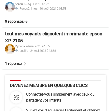
philou85
-
5 juil. 2018 à 17:15
Puces2nimes
-
10 août 2024 à 08:53
9 réponses
tout mes voyants clignotent imprimante epson
XP 2105
Ryxion
-
24 mai 2023 à 13:50
bazfile
-
24 mai 2023 à 13:58
1 réponse
DEVENEZ MEMBRE EN QUELQUES CLICS
Connectez-vous simplement avec ceux qui
partagent vos intérêts
Suivez vos discussions facilement et obtenez