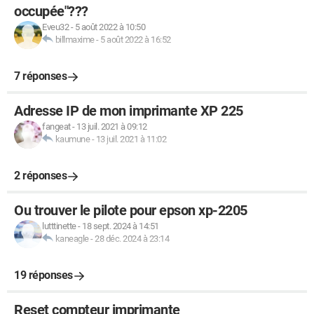
occupée"???
Eveu32
-
5 août 2022 à 10:50
billmaxime
-
5 août 2022 à 16:52
7 réponses
Adresse IP de mon imprimante XP 225
fangeat
-
13 juil. 2021 à 09:12
kaumune
-
13 juil. 2021 à 11:02
2 réponses
Ou trouver le pilote pour epson xp-2205
lutttinette
-
18 sept. 2024 à 14:51
kaneagle
-
28 déc. 2024 à 23:14
19 réponses
Reset compteur imprimante