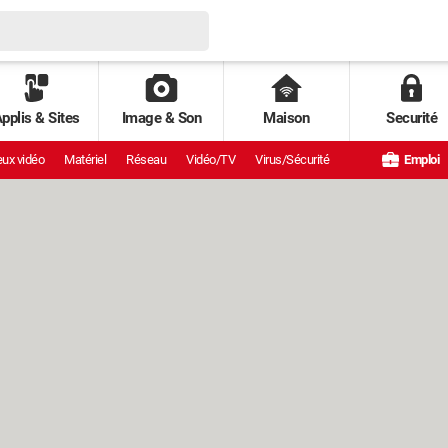
pplis & Sites
Image & Son
Maison
Securité
ux vidéo
Matériel
Réseau
Vidéo/TV
Virus/Sécurité
Emploi