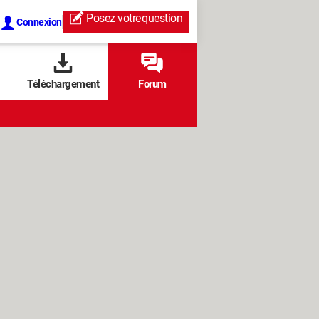
Posez votre
question
Connexion
Téléchargement
Forum