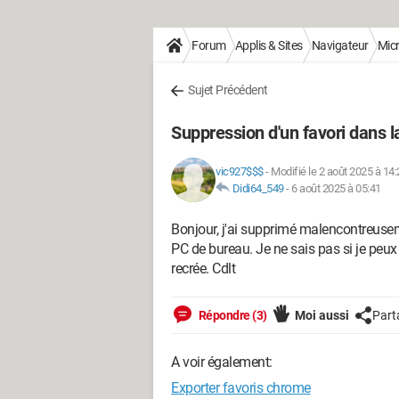
Forum
Applis & Sites
Navigateur
Micr
Sujet Précédent
Suppression d'un favori dans l
vic927$$$
-
Modifié le 2 août 2025 à 14:
Didi64_549
-
6 août 2025 à 05:41
Bonjour, j'ai supprimé malencontreuse
PC de bureau. Je ne sais pas si je peux 
recrée. Cdlt
Répondre (3)
Moi aussi
Part
A voir également:
Exporter favoris chrome