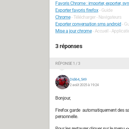
Favoris Chrome : importer, exporter, sy
Exporter favoris firefox
- Guide
Chrome
- Télécharger - Navigateurs
Exporter conversation sms android
- G
Mise a jour chrome
- Accueil - Applicat
3 réponses
RÉPONSE 1 / 3
Didi64_549
2 août 2025 à 19:24
Bonjour,
Firefox garde automatiquement des sau
personnelle.
Pour les restaurer cliquer sur le menu 