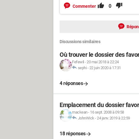
0
Commenter
Répon
Discussions similaires
Où trouver le dossier des favo
Fefewil
-
20 mai 2018 à 22:24
sephi
-
22 juin 2020 à 17:31
4 réponses
Emplacement du dossier favor
mackean
-
16 sept. 2008 à 09:58
JohnWick
-
24 janv. 2019 à 22:59
18 réponses