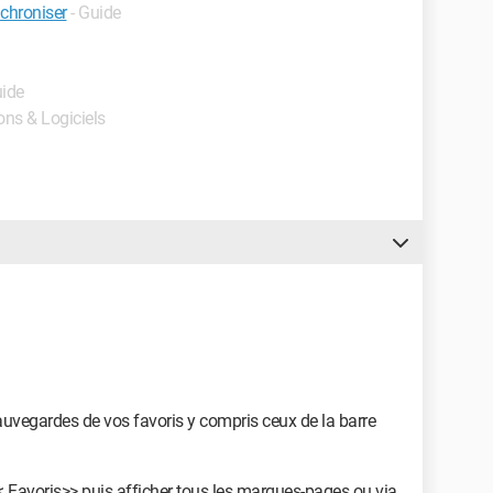
nchroniser
- Guide
uide
ions & Logiciels
vegardes de vos favoris y compris ceux de la barre
<< Favoris>> puis afficher tous les marques-pages ou via