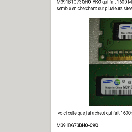
M391B1G73
QHO-YKO
qui fait 1600 
semble en cherchant sur plusieurs site
voici celle que j'ai acheté qui fait 16
M391BG73
BHO-CKO