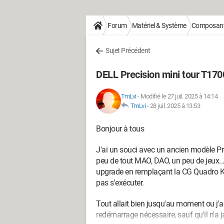
Forum
Matériel & Système
Composan
Sujet Précédent
DELL Precision mini tour T17
TmLvi
-
Modifié le 27 juil. 2025 à 14:14
TmLvi
-
28 juil. 2025 à 13:53
Bonjour à tous
J'ai un souci avec un ancien modèle Pre
peu de tout MAO, DAO, un peu de jeux...
upgrade en remplaçant la CG Quadro K
pas s'exécuter.
Tout allait bien jusqu'au moment ou j'a
redémarrage nécessaire, sauf qu'il n'a 