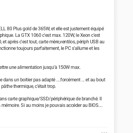
DELL 80 Plus gold de 365W, et elle est justement équipé
aphique. La GTX 1060 c'est max. 120W, le Xeon c'est
et après c'est tout, carte mère,ventilos, périph USB au
nctionne toujours parfaitement, le PC s'allume et les
ettre une alimentation jusqu'à 150W max.
e dans un boitier pas adapté ....forcément ... et au bout
pâthe thermique, c'était trop.
 sans carte graphique/SSD/périphérique de branché. Il
 mémoire. Si au moins je pouvais accéder au BIOS....