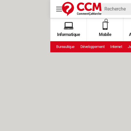
Informatique
Mobile
A
Bureautique
Développement
Internet
Je