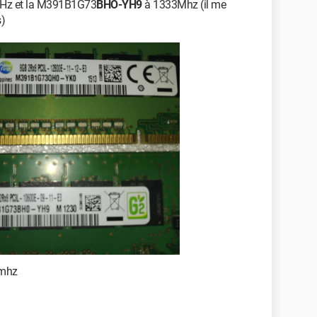
MHz et la M391B1G73
BHO-YH9
à 1333Mhz (il me
s)
00mhz