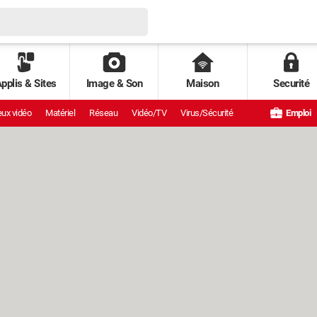
pplis & Sites
Image & Son
Maison
Securité
ux vidéo
Matériel
Réseau
Vidéo/TV
Virus/Sécurité
Emploi