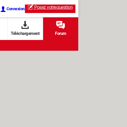
Posez votre
question
Connexion
Téléchargement
Forum