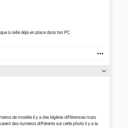
earCMOS façon pile et cavaliers. Je test en config
 périphériques USB.
r la mémoire.
que à celle déjà en place dans ton PC.
es recherches que les PC avec composants propriétaire
difier, upgrader ...etc...
 proposer pour ce genre de problème.
éros de modèle il y a des légères différences mais
avaient des numéros différents sur cette photo il y a la