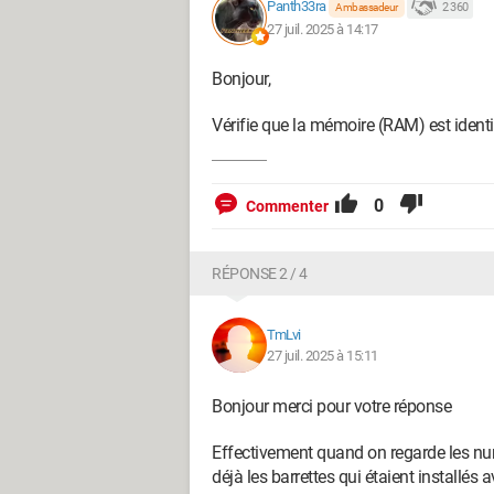
Panth33ra
2 360
Ambassadeur
Je précise que j'ai également fais le cl
27 juil. 2025 à 14:17
minimale, pas de carte graphique, SSD,
Bonjour,
Il bloque pendant la phase de POST su
Vérifie que la mémoire (RAM) est identi
J'ai aussi appris depuis que je fais d
propre à DELL sont plus compliqués à mo
0
Commenter
Voilà, si vous avez des solutions à me
Merci d'avance
RÉPONSE 2 / 4
TmLvi
27 juil. 2025 à 15:11
Bonjour merci pour votre réponse
Effectivement quand on regarde les num
déjà les barrettes qui étaient installés 