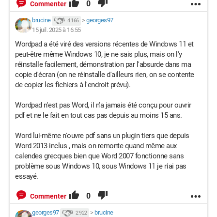
0
Commenter
brucine
>
georges97
4 166
15 juil. 2025 à 16:55
Wordpad a été viré des versions récentes de Windows 11 et
peut-être même Windows 10, je ne sais plus, mais on l'y
réinstalle facilement, démonstration par l'absurde dans ma
copie d'écran (on ne réinstalle d'ailleurs rien, on se contente
de copier les fichiers à l'endroit prévu).
Wordpad n'est pas Word, il n'a jamais été conçu pour ouvrir
pdf et ne le fait en tout cas pas depuis au moins 15 ans.
Word lui-même n'ouvre pdf sans un plugin tiers que depuis
Word 2013 inclus , mais on remonte quand même aux
calendes grecques bien que Word 2007 fonctionne sans
problème sous Windows 10, sous Windows 11 je n'ai pas
essayé.
0
Commenter
georges97
>
brucine
2 922