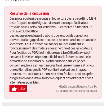
Résumé de la discussion
Des mots soulignés en rouge et l’ouverture d’une page Bing MSN,
avec l’apparition de Edge, surviennent alors que l’utilisateur
travaille sous Firefox sur Windows 10 et cherche à modifier un
PDF avec LibreOffice.
Les réponses expliquent d’abord que le souci de correction
provient du langage du correcteur et recommandent de basculer
le correcteur sur le français (France), tout en clarifiant le
fonctionnement des moteurs de recherche et des navigateurs.
Pour l’édition du PDF, il est indiqué que LibreOffice Draw peut
convertir le PDF en objets modifiables si le fichier est textuel et
permettre de supprimer ou ajouter du texte sur les pages
concernées, le cas échéant nécessitant une re-numérisation ou
une édition d’image si le PDF contient surtout des images.
Des retours d’utilisateurs montrent des résultats positifs après
progression dans Draw, tout en évoquant des difficultés et des
alternatives possibles.
Généré automatiquement par IA
utile
sur la base des meilleures réponses