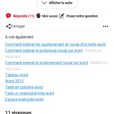
Afficher la suite
faire pour supprimer tout ça. Ya aussi ce EDGE qui est apparu
alors que je ne veux pas de ce truc là.
Répondre (11)
Moi aussi
Posez votre question
J'ai probablement dû faire qq chose de mal et ça a tout fichu
par terre. au départ je cherchais à modifier un PDF avec libre
Partager
office j'ai une ligne à supprimer et une autre à inclure sur 2
pages différentes, et rien à faire je ne trouve pas comment
A voir également:
faire.
Comment enlever les soulignement en rouge d'un texte word
Comment enlever le surlignage rouge sur word
- Meilleures
Mille mercis à vous pour votre aide.
réponses
Comment enlever le soulignement rouge sur word
- Meilleures
Cordialement.
réponses
Tableau word
Word 2013
Texte en colonne word
Faire un organigramme word
Espace insécable word
11 réponses