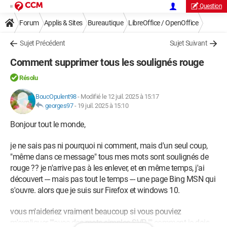
Question
Forum
Applis & Sites
Bureautique
LibreOffice / OpenOffice
Sujet Précédent
Sujet Suivant
Comment supprimer tous les soulignés rouge
Résolu
BoucOpulent98
-
Modifié le 12 juil. 2025 à 15:17
georges97
-
19 juil. 2025 à 15:10
Bonjour tout le monde,
je ne sais pas ni pourquoi ni comment, mais d'un seul coup,
"même dans ce message" tous mes mots sont soulignés de
rouge ?? je n'arrive pas à les enlever, et en même temps, j'ai
découvert --- mais pas tout le temps --- une page Bing MSN qui
s'ouvre. alors que je suis sur Firefox et windows 10.
vous m'aideriez vraiment beaucoup si vous pouviez
m'expliquer ""avec des mots simples SVP "" comment je dois