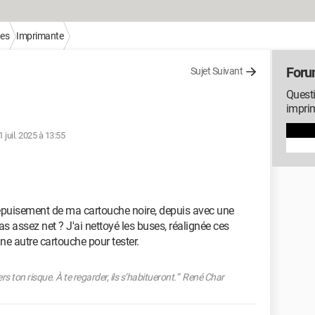
ues
Imprimante
Foru
Sujet Suivant
Questi
impri
1 juil. 2025 à 13:55
épuisement de ma cartouche noire, depuis avec une
s assez net ? J'ai nettoyé les buses, réalignée ces
une autre cartouche pour tester.
s ton risque. À te regarder, ils s’habitueront.” René Char