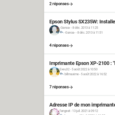
2 réponses
Epson Stylus SX235W: Installer
-Ganoa-
-
8 déc. 2013 à 11:25
-Ganoa-
-
8 déc. 2013 à 11:51
4 réponses
Imprimante Epson XP-2100 : 
Eveu32
-
5 août 2022 à 10:50
billmaxime
-
5 août 2022 à 16:52
7 réponses
Adresse IP de mon imprimant
fangeat
-
13 juil. 2021 à 09:12