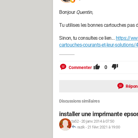
Bonjour
Quentin
,
Tu utilises les bonnes cartouches pas 
Sinon, tu consultes ce lien...
https://ww
cartouches-courants-et-leur-solutions/
0
Commenter
Répon
Discussions similaires
installer une imprimante epson
ta52
-
20 janv. 2014 à 07:50
razik
-
21 févr. 2021 à 19:00