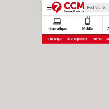
Informatique
Mobile
A
Bureautique
Développement
Internet
Je