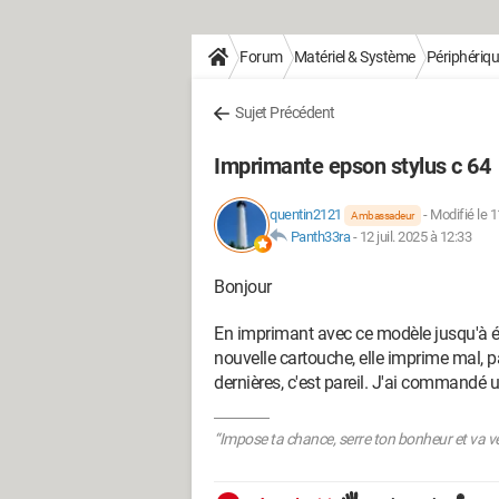
Forum
Matériel & Système
Périphériq
Sujet Précédent
Imprimante epson stylus c 64
quentin2121
-
Modifié le 1
Ambassadeur
Panth33ra
-
12 juil. 2025 à 12:33
Bonjour
En imprimant avec ce modèle jusqu'à 
nouvelle cartouche, elle imprime mal, pa
dernières, c'est pareil. J'ai commandé 
“Impose ta chance, serre ton bonheur et va ver