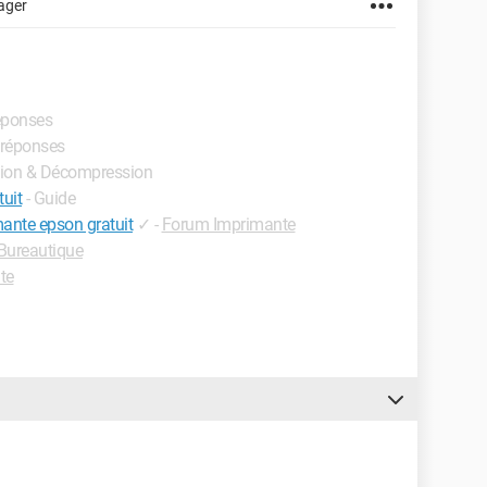
ager
réponses
s réponses
sion & Décompression
tuit
- Guide
mante epson gratuit
✓
-
Forum Imprimante
Bureautique
te