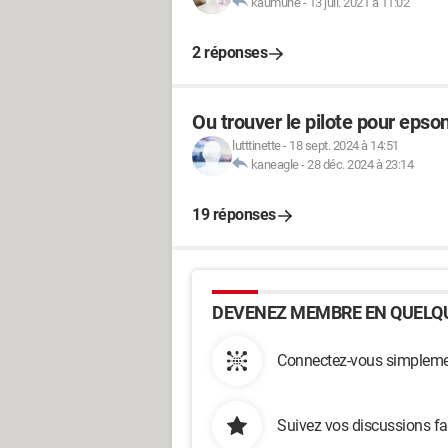
kaumune
-
13 juil. 2021 à 11:02
2 réponses
Ou trouver le pilote pour epso
lutttinette
-
18 sept. 2024 à 14:51
kaneagle
-
28 déc. 2024 à 23:14
19 réponses
DEVENEZ MEMBRE EN QUELQU
Connectez-vous simplemen
Suivez vos discussions fa