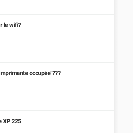
 le wifi?
"imprimante occupée"???
e XP 225