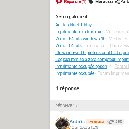
Répondre (1)
Moi aussi
Part
A voir également:
Adidas black friday
Imprimante imprime mal
- Meilleures 
Winrar 64 bits windows 10
- Meilleure
Winrar 64 bits
- Télécharger - Compres
Cle windows 10 professional 64 bit gra
Logiciel remise à zéro compteur impri
Imprimante occupée epson
✓
-
Forum 
Imprimante occupée
-
Forum Impriman
1 réponse
RÉPONSE 1 / 1
Panth33ra
2 359
Ambassadeur
12 juil. 2025 à 12:33