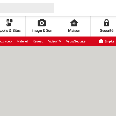
pplis & Sites
Image & Son
Maison
Securité
ux vidéo
Matériel
Réseau
Vidéo/TV
Virus/Sécurité
Emploi