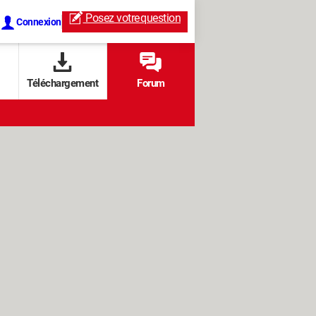
Posez votre
question
Connexion
Téléchargement
Forum