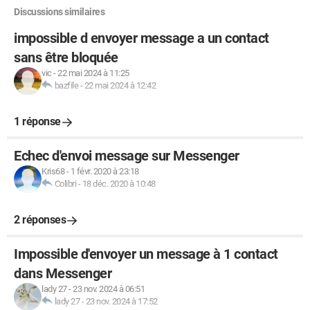
Discussions similaires
impossible d envoyer message a un contact
sans être bloquée
vic
-
22 mai 2024 à 11:25
bazfile
-
22 mai 2024 à 12:42
1 réponse
Echec d'envoi message sur Messenger
Kris68
-
1 févr. 2020 à 23:18
Colibri
-
18 déc. 2020 à 10:48
2 réponses
Impossible d'envoyer un message à 1 contact
dans Messenger
lady 27
-
23 nov. 2024 à 06:51
lady 27
-
23 nov. 2024 à 17:52