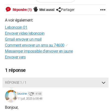
Répondre (1)
Moi aussi
Partager
A voir également:
Leboncoin 01
Envoyer video leboncoin
Gmail envoyer un mail
Comment envoyer un sms au 74600
✓
Messenger impossible d'envoyer en jaune
Envoyer vers
1 réponse
RÉPONSE 1 / 1
brucine
4 168
11 juil. 2025 à 08:48
Bonjour,