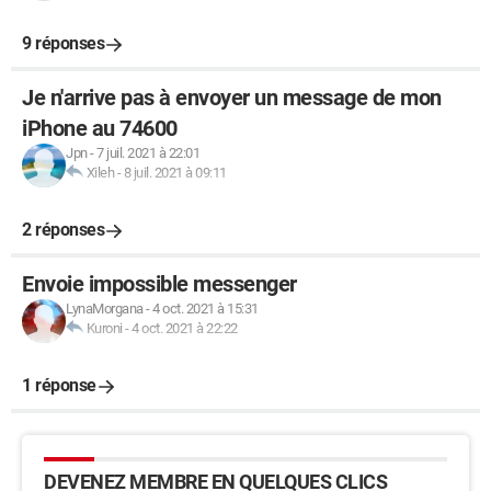
9 réponses
Je n'arrive pas à envoyer un message de mon
iPhone au 74600
Jpn
-
7 juil. 2021 à 22:01
Xileh
-
8 juil. 2021 à 09:11
2 réponses
Envoie impossible messenger
LynaMorgana
-
4 oct. 2021 à 15:31
Kuroni
-
4 oct. 2021 à 22:22
1 réponse
DEVENEZ MEMBRE EN QUELQUES CLICS