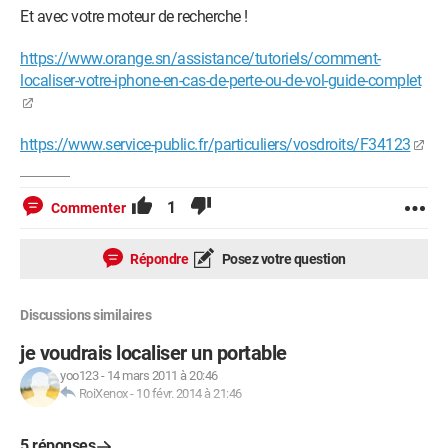
Et avec votre moteur de recherche !
https://www.orange.sn/assistance/tutoriels/comment-
localiser-votre-iphone-en-cas-de-perte-ou-de-vol-guide-complet
https://www.service-public.fr/particuliers/vosdroits/F34123
1
Commenter
Répondre
Posez votre question
Discussions similaires
je voudrais localiser un portable
yoo123
-
14 mars 2011 à 20:46
RoiXenox
-
10 févr. 2014 à 21:46
5 réponses