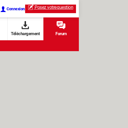
Posez votre
question
Connexion
Téléchargement
Forum