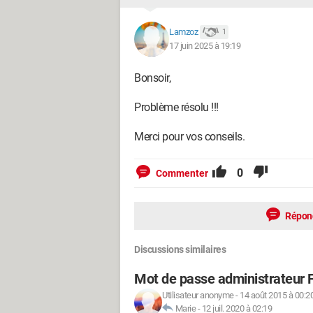
Lamzoz
1
17 juin 2025 à 19:19
Bonsoir,
Problème résolu !!!
Merci pour vos conseils.
0
Commenter
Répon
Discussions similaires
Mot de passe administrateur Fr
Utilisateur anonyme
-
14 août 2015 à 00:2
Marie
-
12 juil. 2020 à 02:19