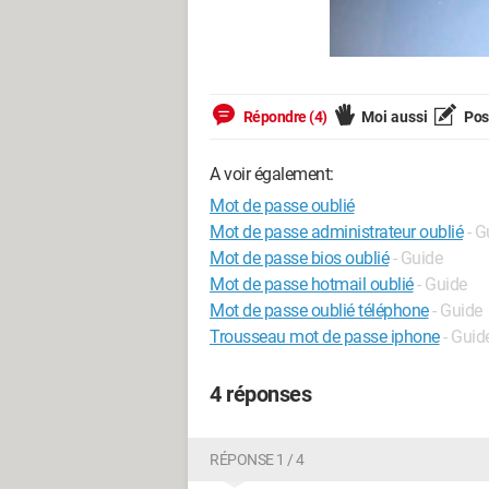
Répondre (4)
Moi aussi
Pose
A voir également:
Mot de passe oublié
Mot de passe administrateur oublié
- G
Mot de passe bios oublié
- Guide
Mot de passe hotmail oublié
- Guide
Mot de passe oublié téléphone
- Guide
Trousseau mot de passe iphone
- Guid
4 réponses
RÉPONSE 1 / 4