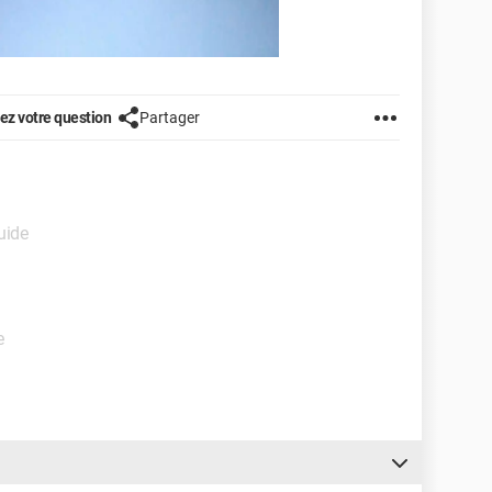
z votre question
Partager
uide
e