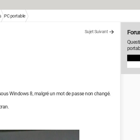
s
PC portable
Foru
Sujet Suivant
Questi
portab
 sous Windows 8, malgré un mot de passe non changé.
cran.