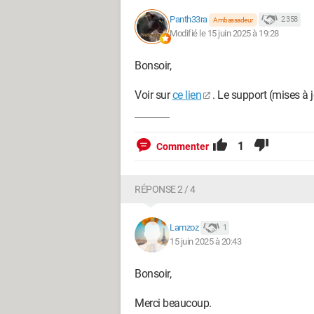
Panth33ra
2 358
Ambassadeur
Modifié le 15 juin 2025 à 19:28
Bonsoir,
Voir sur
ce lien
. Le support (mises à 
1
Commenter
RÉPONSE 2 / 4
Lamzoz
1
15 juin 2025 à 20:43
Bonsoir,
Merci beaucoup.