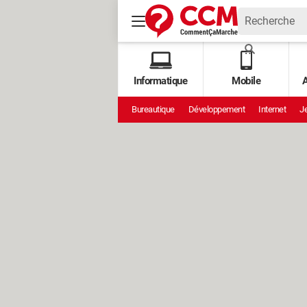
Informatique
Mobile
A
Bureautique
Développement
Internet
Je