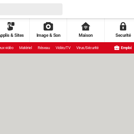
pplis & Sites
Image & Son
Maison
Securité
ux vidéo
Matériel
Réseau
Vidéo/TV
Virus/Sécurité
Emploi