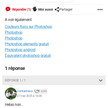
Est-il possible d'avoir des couleurs fluos sur Photoshop?
Répondre (1)
Moi aussi
Partager
Merci d'avance :)
A voir également:
Couleurs fluos sur Photoshop
Windows / Chrome 136.0.0.0
Photoshop
Photoshop
Photoshop elements gratuit
Photoshop android
Équivalent photoshop gratuit
1 réponse
RÉPONSE 1 / 1
contrariness
6 243
27 mai 2025 à 16:45
Helas non..