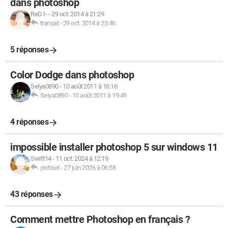
dans photoshop
ReD1-
-
29 oct. 2014 à 21:29
transat
-
29 oct. 2014 à 23:46
5 réponses
Color Dodge dans photoshop
Seiya0890
-
10 août 2011 à 16:16
Seiya0890
-
10 août 2011 à 19:49
4 réponses
impossible installer photoshop 5 sur windows 11
Swift14
-
11 oct. 2024 à 12:19
pistouri
-
27 juin 2026 à 06:58
43 réponses
Comment mettre Photoshop en français ?