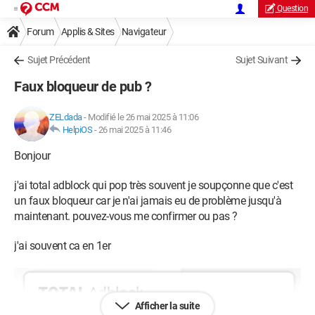
Question
Forum
Applis & Sites
Navigateur
Microsoft Edge / Internet Explorer
Sujet Précédent
Sujet Suivant
Faux bloqueur de pub ?
ZELdada
-
Modifié le 26 mai 2025 à 11:06
HelpiOS
-
26 mai 2025 à 11:46
Bonjour
j'ai total adblock qui pop très souvent je soupçonne que c'est
un faux bloqueur car je n'ai jamais eu de problème jusqu'à
maintenant. pouvez-vous me confirmer ou pas ?
j'ai souvent ca en 1er
Afficher la suite