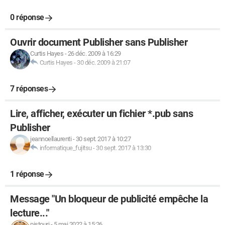
0 réponse
Ouvrir document Publisher sans Publisher
Curtis Hayes
-
26 déc. 2009 à 16:29
Curtis Hayes
-
30 déc. 2009 à 21:07
7 réponses
Lire, afficher, exécuter un fichier *.pub sans
Publisher
jeannoellaurenti
-
30 sept. 2017 à 10:27
informatique_fujitsu
-
30 sept. 2017 à 13:30
1 réponse
Message "Un bloqueur de publicité empêche la
lecture..."
pistouri
-
5 mai 2022 à 15:26