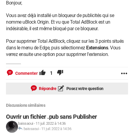
Bonjour,
Et si je continue, je tombe sur
Vous avez déjà installé un bloqueur de publicités qui se
nomme uBlock Origin. Et vu que Total AdBlock est un
Si c'est un virus, comment le supprimer ?
indésirable, il est même bloqué par ce bloqueur.
Pour supprimer Total AdBlock, cliquez sur les 3 points situés
dans le menu de Edge, puis sélectionnez
Extensions
. Vous
verrez ensuite une option pour supprimer l'extension.
1
Commenter
Répondre
Posez votre question
Discussions similaires
Ouvrir un fichier .pub sans Publisher
baissaoui
-
11 juil. 2022 à 14:36
baissaoui
-
11 juil. 2022 à 14:36