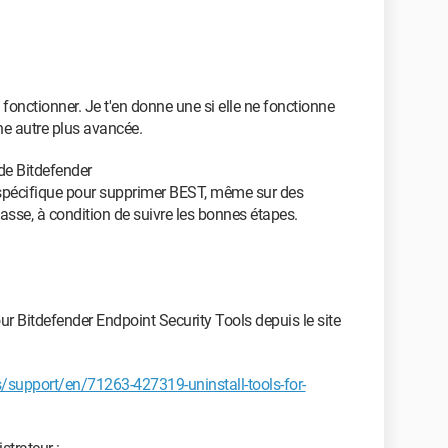
t fonctionner. Je t'en donne une si elle ne fonctionne
une autre plus avancée.
l de Bitdefender
 spécifique pour supprimer BEST, même sur des
asse, à condition de suivre les bonnes étapes.
our Bitdefender Endpoint Security Tools depuis le site
/support/en/71263-427319-uninstall-tools-for-