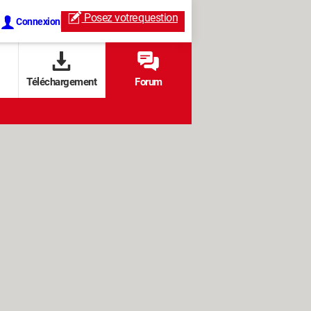
Posez votre
question
Connexion
Téléchargement
Forum