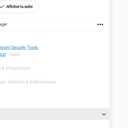
supprimer ce logiciel de mon PC qu'il ralentit et qui ne
Afficher la suite
des menaces qui n'en sont pas ?
ager
e.
point Security Tools.
tuit
- Guide
 & Virtualisation
ger - Antivirus & Antimalwares