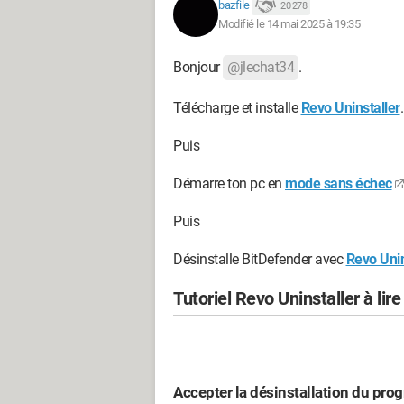
bazfile
20 278
Modifié le 14 mai 2025 à 19:35
Bonjour
@jlechat34
.
Télécharge et installe
Revo Uninstaller
.
Puis
Démarre ton pc en
mode sans échec
Puis
Désinstalle BitDefender avec
Revo Unin
Tutoriel Revo Uninstaller à lir
Accepter la désinstallation du prog