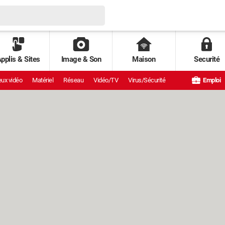
pplis & Sites
Image & Son
Maison
Securité
ux vidéo
Matériel
Réseau
Vidéo/TV
Virus/Sécurité
Emploi