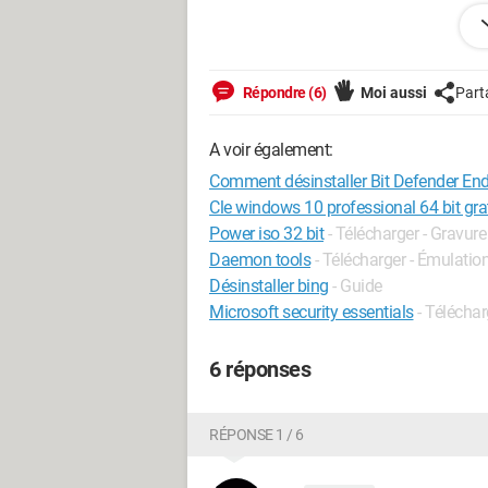
Quelqu'un connait il une procédure pour 
cesse de bloquer mon ordinateur pour 
Répondre (6)
Moi aussi
Part
Merci d'avance pour une aide éventuell
Bonne soirée.
A voir également:
Comment désinstaller Bit Defender End
Cle windows 10 professional 64 bit gra
Power iso 32 bit
- Télécharger - Gravure
Daemon tools
- Télécharger - Émulation
Désinstaller bing
- Guide
Microsoft security essentials
- Téléchar
6 réponses
RÉPONSE 1 / 6