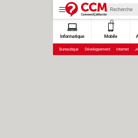
Informatique
Mobile
A
Bureautique
Développement
Internet
Je