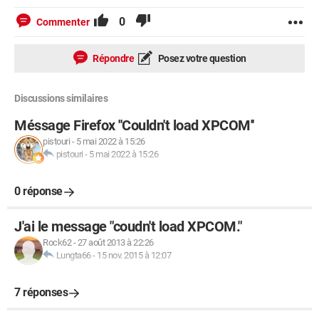
0
Commenter
Répondre
Posez votre question
Discussions similaires
Méssage Firefox ''Couldn't load XPCOM''
pistouri
-
5 mai 2022 à 15:26
pistouri
-
5 mai 2022 à 15:26
0 réponse
J'ai le message "coudn't load XPCOM."
Rock62
-
27 août 2013 à 22:26
Lungta66
-
15 nov. 2015 à 12:07
7 réponses