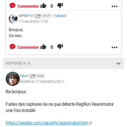
0
Commenter
MPMP10
>
tafrataf
18 977
17 mai 2025 à 17:33
Bonjour,
De rien.
0
Commenter
RÉPONSE 4 / 6
fabul
6 069
Modifié le 17 mai 2025 à 20:11
Re bonjour,
Faites des captures de ce que détecte RegRun Reanimator
une fois installé
https://greatis.com/security/reanimator.htm