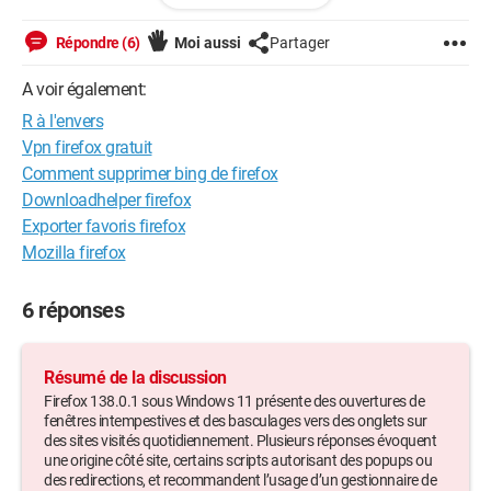
ortée. Soyons simples, clairs, et précis dans nos questions et réponses. ;
)
Répondre (6)
Moi aussi
Partager
A voir également:
R à l'envers
Vpn firefox gratuit
Comment supprimer bing de firefox
Downloadhelper firefox
Exporter favoris firefox
Mozilla firefox
6 réponses
Résumé de la discussion
Firefox 138.0.1 sous Windows 11 présente des ouvertures de
fenêtres intempestives et des basculages vers des onglets sur
des sites visités quotidiennement. Plusieurs réponses évoquent
une origine côté site, certains scripts autorisant des popups ou
des redirections, et recommandent l’usage d’un gestionnaire de