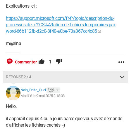
Explications ici :
https://support.microsoft.com/fr-fr/topic/description-du-
processus-de-cr%C3%A9ation-de-fichiers-temporaires-par-
word-66b112fb-d2c0-8f40-a0be-70a367cc4c85
m@rina
1
Commenter
RÉPONSE 2 / 4
Nain_Porte_Quoi
39
Modifié le 9 mai 2025 à 18:38
Hello,
il apparait depuis 4 ou 5 jours parce que vous avez demandé
d'afficher les fichiers cachés :-)