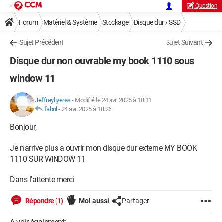
Question
Forum
Matériel & Système
Stockage
Disque dur / SSD
Sujet Précédent
Sujet Suivant
Disque dur non ouvrable my book 1110 sous
window 11
Jeffreyhyeres
-
Modifié le 24 avr. 2025 à 18:11
fabul
-
24 avr. 2025 à 18:26
Bonjour,
Je n'arrive plus a ouvrir mon disque dur externe MY BOOK
1110 SUR WINDOW 11
Dans l'attente merci
Répondre (1)
Moi aussi
Partager
A voir également: