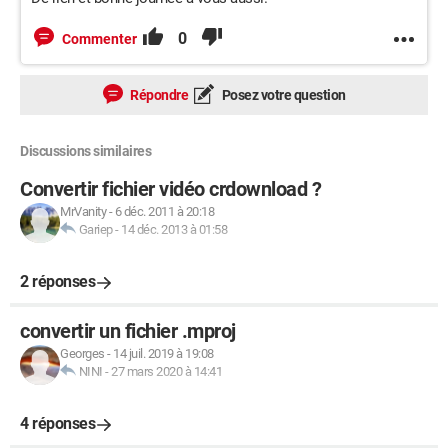
0
Commenter
Répondre
Posez votre question
Discussions similaires
Convertir fichier vidéo crdownload ?
MrVanity
-
6 déc. 2011 à 20:18
Gariep
-
14 déc. 2013 à 01:58
2 réponses
convertir un fichier .mproj
Georges
-
14 juil. 2019 à 19:08
NINI
-
27 mars 2020 à 14:41
4 réponses