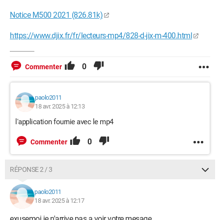
Notice M500 2021 (826.81k)
https://www.djix.fr/fr/lecteurs-mp4/828-d-jix-m-400.html
0
Commenter
paolo2011
18 avr. 2025 à 12:13
l'application fournie avec le mp4
0
Commenter
RÉPONSE 2 / 3
paolo2011
18 avr. 2025 à 12:17
exusemoi je n'arrive pas a voir votre mesage